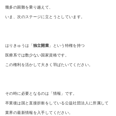
その他
幾多の困難を乗り越えて、
個人情報の取り扱いについて
いま、
次のステージに立とうとしています。
はりきゅうは「
独立開業
」
という特権を持つ
医療系では数少ない国家資格です。
1号館総合受付：〒194-0022 東京都町田市森野1-7-8
TEL：042-729-1026 (平日8時30分〜17時30分)
この権利を活かして大きく羽ばたいてください。
その時に必要となるのは「情報」です。
卒業後は国と直接折衝をしている公益社団法人に所属して
業界の最
新情報を入手してください。