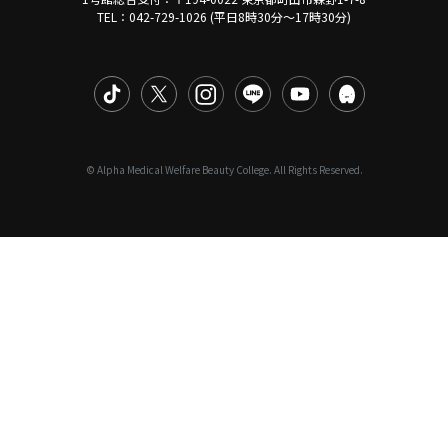
TEL：042-729-1026 (平日8時30分〜17時30分)
© Alpha Medical Welfare Beauty College. All Rights Reserved.