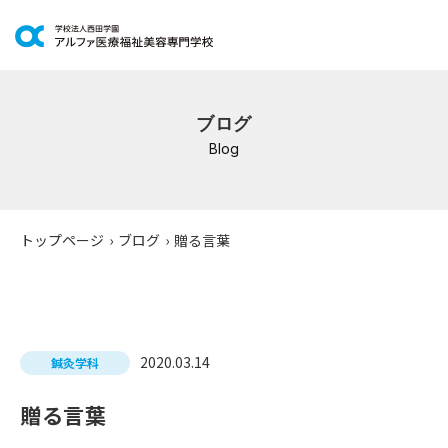
学科紹介
ブログ
イベントスケジュール
Blog
キャンパスライフ
学校案内
トップページ
›
ブログ
›
贈る言葉
入学案内
就職支援
2020.03.14
鍼灸学科
研修・講座
贈る言葉
公共職業訓練