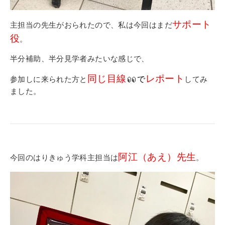
サポート
主担当の先生がおられたので、私は今回はまだ
役
。
半分補助、半分見学者みたいな感じで、
同じ目線
レポート
参加しに来られた方と
で
してみ
ました。
阿江（あえ）先生
今回のはりきゅう学科主担当は
。