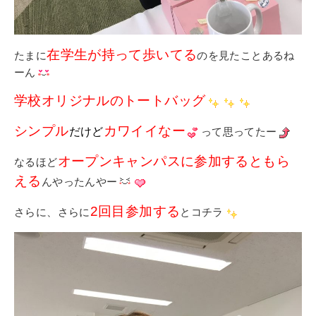
在学生が持って歩いてる
たまに
のを見たことあるね
ーん
学校オリジナルのトートバッグ
シンプル
カワイイなー
だけど
って思ってたー
オープンキャンパスに参加するともら
なるほど
える
んやったんやー
2回目参加する
さらに、さらに
とコチラ