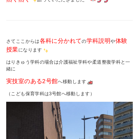
各科に分かれて
学科説明
体験
さてここからは
の
や
授業
になります
はりきゅう学科の場合は介護福祉学科や柔道整復学科と一
緒に
実技室のある2号館
へ移動します
（こども保育学科は3号館へ移動します）