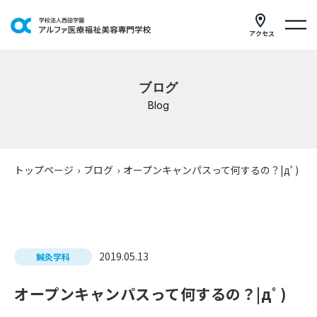
アクセス
学科紹介
ブログ
イベントスケジュール
Blog
キャンパスライフ
学校案内
トップページ
›
ブログ
›
オープンキャンパスって何するの？|дﾟ)
入学案内
就職支援
2019.05.13
鍼灸学科
研修・講座
オープンキャンパスって何するの？|дﾟ)
公共職業訓練