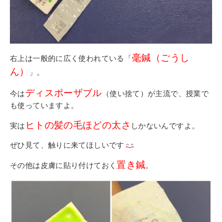
毫鍼（ごうし
右上は一般的に広く使われている「
ん）
」。
ディスポーザブル
今は
（使い捨て）が主流で、授業で
も使っていますよ。
ヒトの髪の毛ほどの太さ
実は
しかないんですよ。
ぜひ見て、触りに来てほしいです
置き鍼
その他は皮膚に貼り付けておく
。