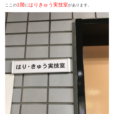
1階
はりきゅう実技室
ここの
に
があります。