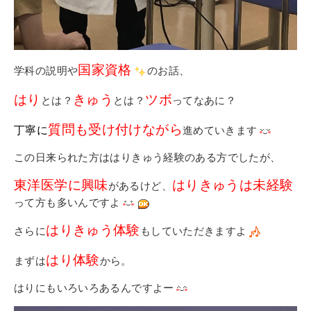
国家資格
学科の説明や
のお話、
はり
きゅう
ツボ
とは？
とは？
ってなあに？
質問も受け付けながら
丁寧に
進めていきます
この日来られた方ははりきゅう経験のある方でしたが、
東洋医学に興味
はりきゅうは未経験
があるけど、
って方も多いんですよ
はりきゅう体験
さらに
もしていただきますよ
はり体験
まずは
から。
はりにもいろいろあるんですよー