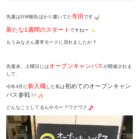
寄付金のご案内
寺田
先週はGW報告ばかり書いてた
です
よくあるご質問
新たな1週間のスタート
ですねー
在校生の皆さまへ
もうみなさん通常モードに戻れましたか？
卒業生の皆さまへ
オープンキャンパス
新着情報
先週末、土曜日には
が開催されま
して、
ブログ
新入職
初めてのオープンキャン
今年4月に
した私は
コラム
パス参戦
お問い合わせ
どんなことしてるんやろー？ワクワク
資料請求
インターネット出願
教職員採用情報