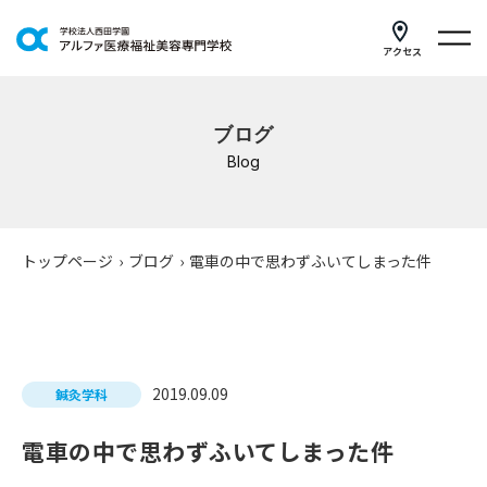
アクセス
学科紹介
ブログ
イベントスケジュール
Blog
キャンパスライフ
学校案内
トップページ
›
ブログ
›
電車の中で思わずふいてしまった件
入学案内
就職支援
2019.09.09
鍼灸学科
研修・講座
電車の中で思わずふいてしまった件
公共職業訓練