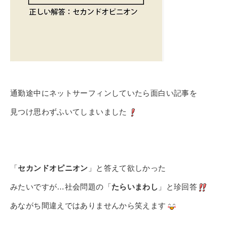
その他
個人情報の取り扱いについて
通勤途中にネットサーフィンしていたら面白い記事を
1号館総合受付：〒194-0022 東京都町田市森野1-7-8
見つけ
思わずふいてしまいました
TEL：042-729-1026 (平日8時30分〜17時30分)
「
セカンドオピニオン
」と答えて欲しかった
みたいですが…社会問題の「
たらいまわし
」と珍回答
あながち間違えではありませんから笑えます