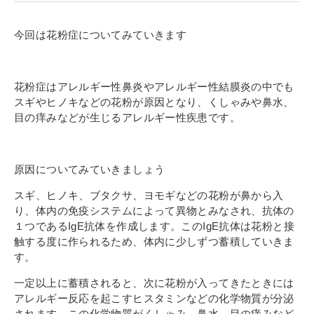
寄付金のご案内
今回は花粉症についてみていきます
よくあるご質問
在校生の皆さまへ
花粉症はアレルギー性鼻炎やアレルギー性結膜炎の中でも
スギやヒノキなどの花粉が原因となり、くしゃみや鼻水、
卒業生の皆さまへ
目の痒みなどが生じるアレルギー性疾患です。
新着情報
原因についてみていきましょう
ブログ
スギ、ヒノキ、ブタクサ、ヨモギなどの花粉が鼻から入
コラム
り、体内の免疫システムによって異物とみなされ、抗体の
お問い合わせ
１つであるIgE抗体を作成します。このIgE抗体は花粉と接
触する度に作られるため、体内に少しずつ蓄積していきま
資料請求
す。
インターネット出願
一定以上に蓄積されると、次に花粉が入ってきたときには
教職員採用情報
アレルギー反応を起こすヒスタミンなどの化学物質が分泌
されます。この化学物質がくしゃみ、鼻水、目の痒みなど