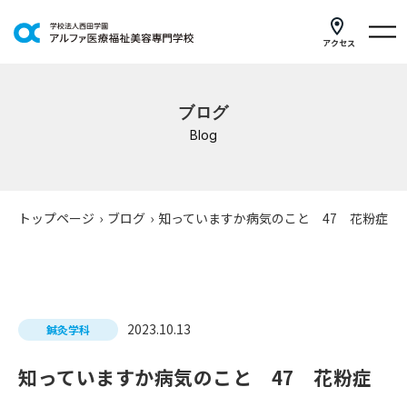
アクセス
学科紹介
ブログ
イベントスケジュール
Blog
キャンパスライフ
学校案内
トップページ
›
ブログ
›
知っていますか病気のこと 47 花粉症
入学案内
就職支援
2023.10.13
鍼灸学科
研修・講座
知っていますか病気のこと 47 花粉症
公共職業訓練