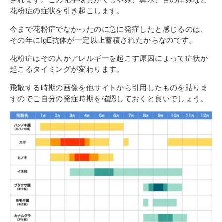
その他
花粉症の症状を引き起こします。
個人情報の取り扱いについて
今まで花粉症でなかったのに急に発症したと感じるのは、
その年にIgE抗体が一定以上蓄積されたからなのです。
花粉症はその人がアレルギーを起こす原因によって症状が
起こるタイミングが変わります。
飛散する時期の画像を他サイトから引用したものを貼りま
すのでご自分の発症時期を確認しておくと良いでしょう。
1号館総合受付：〒194-0022 東京都町田市森野1-7-8
TEL：042-729-1026 (平日8時30分〜17時30分)