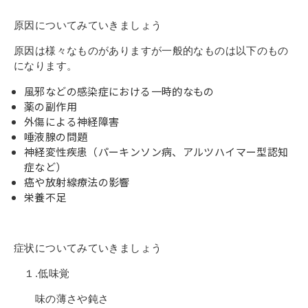
その他
個人情報の取り扱いについて
原因についてみていきましょう
原因は様々なものがありますが一般的なものは以下のもの
になります。
風邪などの感染症における一時的なもの
薬の副作用
外傷による神経障害
唾液腺の問題
1号館総合受付：〒194-0022 東京都町田市森野1-7-8
神経変性疾患（パーキンソン病、アルツハイマー型認知
TEL：042-729-1026 (平日8時30分〜17時30分)
症など）
癌や放射線療法の影響
栄養不足
症状についてみていきましょう
１.低味覚
味の薄さや鈍さ