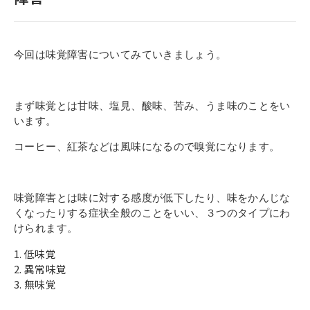
寄付金のご案内
よくあるご質問
今回は味覚障害についてみていきましょう。
在校生の皆さまへ
まず味覚とは甘味、塩見、酸味、苦み、うま味のことをい
卒業生の皆さまへ
います。
新着情報
コーヒー、紅茶などは風味になるので嗅覚になります。
ブログ
コラム
味覚障害とは味に対する感度が低下したり、味をかんじな
くなったりする症状全般のことをいい、３つのタイプにわ
お問い合わせ
けられます。
資料請求
低味覚
インターネット出願
異常味覚
無味覚
教職員採用情報