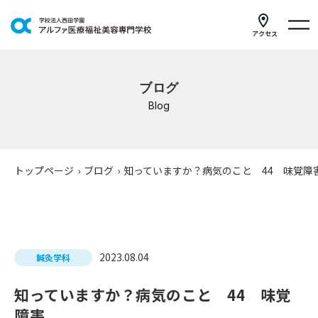
アクセス
学科紹介
ブログ
イベントスケジュール
Blog
キャンパスライフ
学校案内
トップページ
›
ブログ
›
知っていますか？病気のこと 44 味覚障
入学案内
就職支援
2023.08.04
鍼灸学科
研修・講座
知っていますか？病気のこと 44 味覚
公共職業訓練
障害