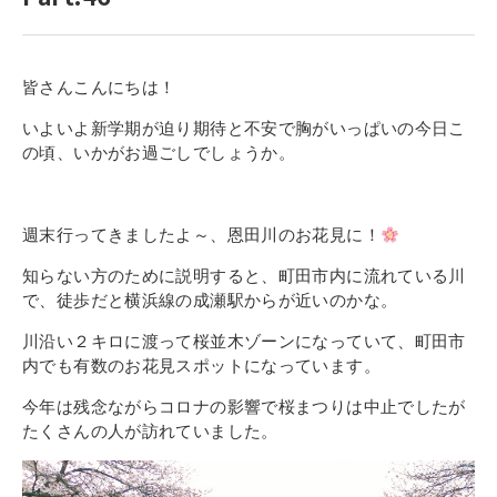
寄付金のご案内
よくあるご質問
皆さんこんにちは！
在校生の皆さまへ
いよいよ新学期が迫り期待と不安で胸がいっぱいの今日こ
の頃、いかがお過ごしでしょうか。
卒業生の皆さまへ
新着情報
週末行ってきましたよ～、恩田川のお花見に！
ブログ
知らない方のために説明すると、町田市内に流れている川
で、徒歩だと横浜線の成瀬駅からが近いのかな。
コラム
川沿い２キロに渡って桜並木ゾーンになっていて、町田市
お問い合わせ
内でも有数のお花見スポットになっています。
資料請求
今年は残念ながらコロナの影響で桜まつりは中止でしたが
インターネット出願
たくさんの人が訪れていました。
教職員採用情報