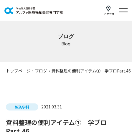
アクセス
学科紹介
ブログ
イベントスケジュール
Blog
キャンパスライフ
学校案内
トップページ
›
ブログ
›
資料整理の便利アイテム① 学ブロPart.46
入学案内
就職支援
2021.03.31
鍼灸学科
研修・講座
資料整理の便利アイテム① 学ブロ
公共職業訓練
Part.46