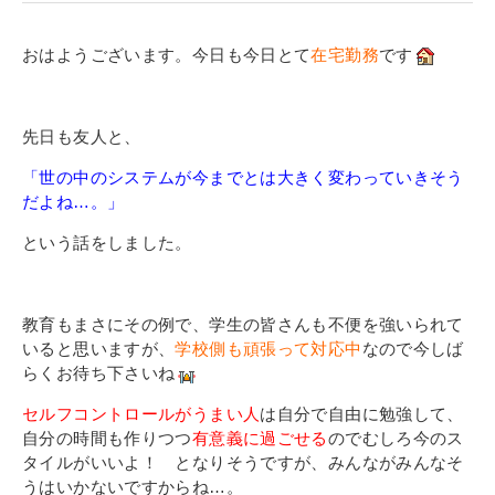
寄付金のご案内
おはようございます。今日も今日とて
在宅勤務
です
よくあるご質問
在校生の皆さまへ
先日も友人と、
「世の中のシステムが今までとは大きく変わっていきそう
卒業生の皆さまへ
だよね…。」
新着情報
という話をしました。
ブログ
コラム
教育もまさにその例で、学生の皆さんも不便を強いられて
お問い合わせ
いると思いますが、
学校側も頑張って対応中
なので今しば
らくお待ち下さいね
資料請求
セルフコントロールがうまい人
は自分で自由に勉強して、
インターネット出願
自分の時間も作りつつ
有意義に過ごせる
のでむしろ今のス
教職員採用情報
タイルがいいよ！ となりそうですが、みんながみんなそ
うはいかないですからね…。