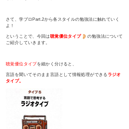
その他
個人情報の取り扱いについて
さて、学ブロPart.2から各スタイルの勉強法に触れていく
よ！
ということで、今回は
聴覚優位タイプ
の勉強法について
ご紹介していきます。
1号館総合受付：〒194-0022 東京都町田市森野1-7-8
聴覚優位タイプ
を細かく分けると、
TEL：042-729-1026 (平日8時30分〜17時30分)
言語を聞いてそのまま言語として情報処理ができる
ラジオ
タイプ。