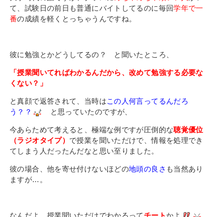
て、試験日の前日も普通にバイトしてるのに毎回
学年で一
番
の成績を軽くとっちゃうんですね。
彼に勉強とかどうしてるの？ と聞いたところ、
「授業聞いてればわかるんだから、改めて勉強する必要な
くない？」
と真顔で返答されて、当時は
この人何言ってるんだろ
う？？
と思っていたのですが、
今あらためて考えると、極端な例ですが圧倒的な
聴覚優位
（ラジオタイプ）
で授業を聞いただけで、情報を処理でき
てしまう人だったんだなと思い至りました。
彼の場合、他を寄せ付けないほどの
地頭の良さ
も当然あり
ますが…。
なんだよ、授業聞いただけでわかるって
チート
かよ