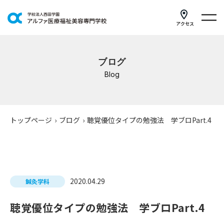
アクセス
学科紹介
ブログ
イベントスケジュール
Blog
キャンパスライフ
学校案内
トップページ
›
ブログ
›
聴覚優位タイプの勉強法 学ブロPart.4
入学案内
就職支援
2020.04.29
鍼灸学科
研修・講座
聴覚優位タイプの勉強法 学ブロPart.4
公共職業訓練