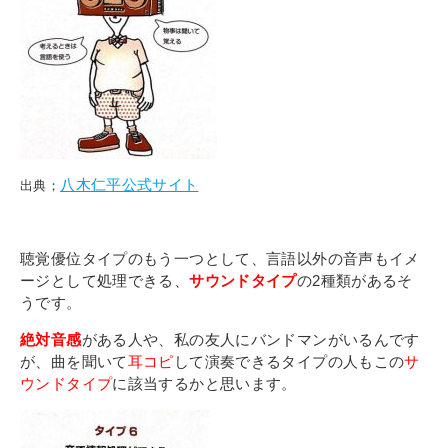
八木仁平公式サイト
出典；
聴覚優位タイプのもう一つとして、言語以外の音声もイメ
ージとして処理できる、
サウンドタイプ
の2種類があるそ
うです。
絶対音感
がある人や、私の友人にバンドマンがいるんです
が、曲を聞いて
耳コピ
して演奏できるタイプの人もこの
サ
ウンドタイプ
に該当するかと思います。