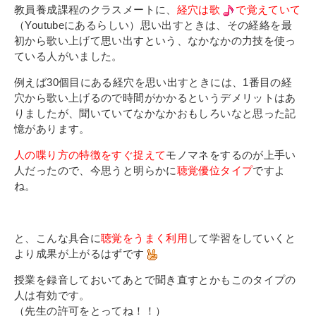
教員養成課程のクラスメートに、
経穴は歌
で覚えていて
（Youtubeにあるらしい）思い出すときは、その経絡を最
初から歌い上げて思い出すという、なかなかの力技を使っ
ている人がいました。
例えば30個目にある経穴を思い出すときには、1番目の経
穴から歌い上げるので時間がかかるというデメリットはあ
りましたが、聞いていてなかなかおもしろいなと思った記
憶があります。
人の喋り方の特徴をすぐ捉えて
モノマネをするのが上手い
人だったので、今思うと明らかに
聴覚優位タイプ
ですよ
ね。
と、こんな具合に
聴覚をうまく利用
して学習をしていくと
より成果が上がるはずです
授業を録音しておいてあとで聞き直すとかもこのタイプの
人は有効です。
（先生の許可をとってね！！）