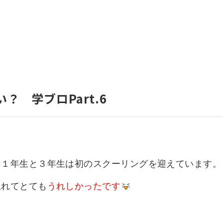
いて
よくあるご質問
ート
援
ート
システム
？ 学ブロPart.6
、１年生と３年生は初のスクーリングを迎えています。
見れてとても
うれしかったです