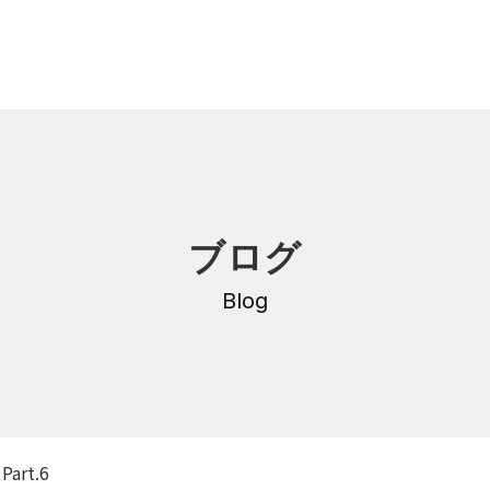
内
研修・講座
ブログ
DNA
介護支援専門員更新研修
・沿革
Blog
公共職業訓練
保育士養成科
介護福祉士養成科
内
寄付金のご案内
・学費
rt.6