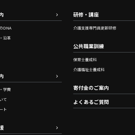
内
研修・講座
のDNA
介護支援専門員更新研修
・沿革
公共職業訓練
保育士養成科
介護福祉士養成科
内
寄付金のご案内
・学費
いて
よくあるご質問
ート
援