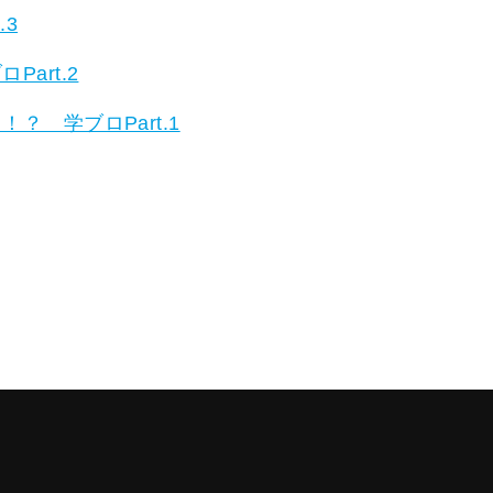
.3
art.2
？ 学ブロPart.1