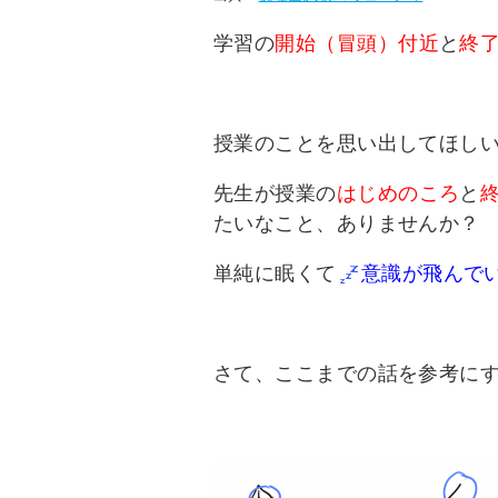
学習の
開始（冒頭）付近
と
終
授業のことを思い出してほし
先生が授業の
はじめのころ
と
たいなこと、ありませんか？
単純に眠くて
意識が飛んで
さて、ここまでの話を参考に