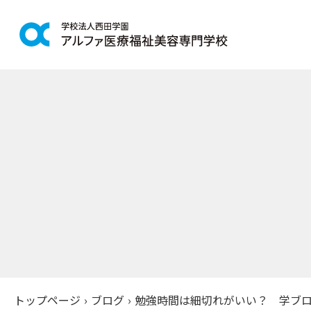
学科紹介
学校案
鍼灸学科
アルファの
柔道整復学科
教育理念
こども保育学科
施設紹介
介護福祉学科
アクセス
社会福祉士通信科
入学案
精神保健福祉士通信科
美容学科
募集学科
トップページ
›
ブログ
›
勉強時間は細切れがいい？ 学ブロPa