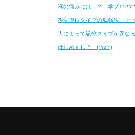
喉の痛みには！？ 学ブロPart
視覚優位タイプの勉強法 学ブロP
人によって記憶タイプが異なる！
はじめまして！(*’ω’*)