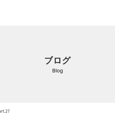
内
研修・講座
ブログ
DNA
介護支援専門員更新研修
・沿革
Blog
公共職業訓練
保育士養成科
介護福祉士養成科
内
寄付金のご案内
・学費
.27