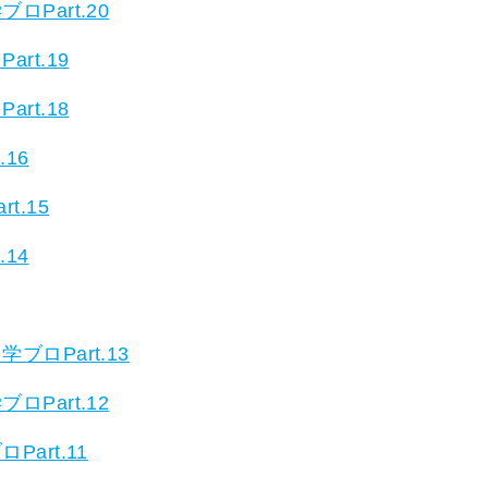
Part.20
rt.19
rt.18
16
.15
14
ロPart.13
Part.12
art.11