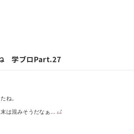
いて
よくあるご質問
ート
援
ート
システム
学ブロPart.27
したね。
週末は混みそうだなぁ…