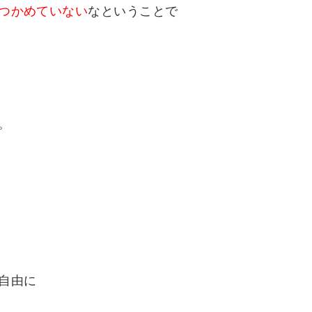
つかめていない
なということで
。
自由に