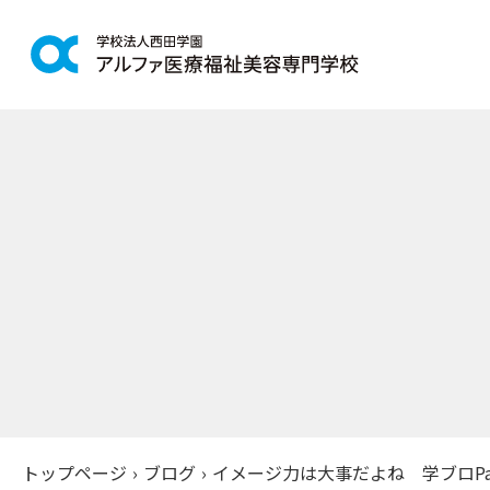
学科紹介
学校案
鍼灸学科
アルファの
柔道整復学科
教育理念
こども保育学科
施設紹介
介護福祉学科
アクセス
社会福祉士通信科
入学案
精神保健福祉士通信科
美容学科
募集学科
トップページ
›
ブログ
›
イメージ力は大事だよね 学ブロPart