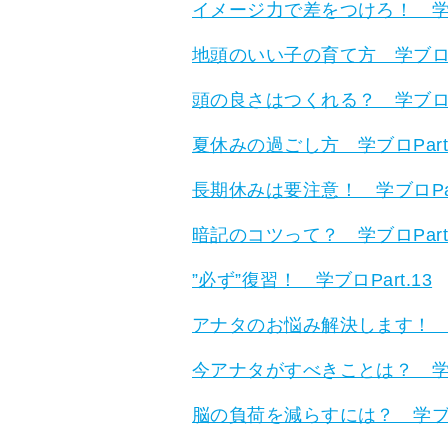
イメージ力で差をつけろ！ 学ブロ
地頭のいい子の育て方 学ブロPa
頭の良さはつくれる？ 学ブロPa
夏休みの過ごし方 学ブロPart.
長期休みは要注意！ 学ブロPart
暗記のコツって？ 学ブロPart.
”必ず”復習！ 学ブロPart.13
アナタのお悩み解決します！ 学ブ
今アナタがすべきことは？ 学ブロ
脳の負荷を減らすには？ 学ブロP