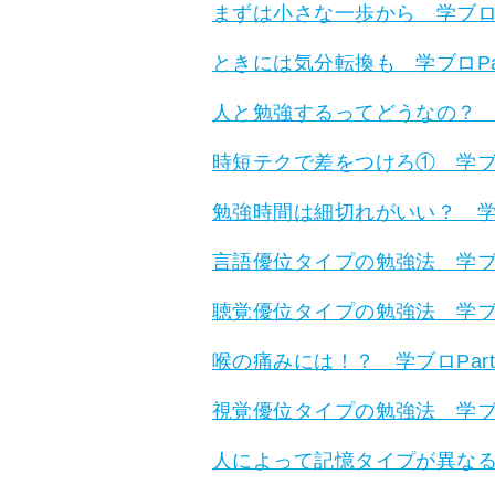
まずは小さな一歩から 学ブロPa
ときには気分転換も 学ブロPar
人と勉強するってどうなの？ 学ブ
時短テクで差をつけろ① 学ブロP
勉強時間は細切れがいい？ 学ブロ
言語優位タイプの勉強法 学ブロP
聴覚優位タイプの勉強法 学ブロP
喉の痛みには！？ 学ブロPart
視覚優位タイプの勉強法 学ブロP
人によって記憶タイプが異なる！