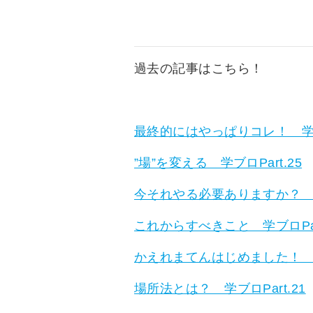
過去の記事はこちら！
最終的にはやっぱりコレ！ 学ブロ
”場”を変える 学ブロPart.25
今それやる必要ありますか？ 学ブ
これからすべきこと 学ブロPart
かえれまてんはじめました！ 学ブ
場所法とは？ 学ブロPart.21