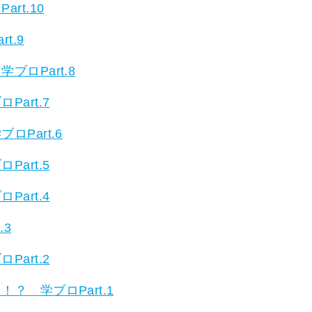
rt.10
t.9
ロPart.8
art.7
Part.6
art.5
art.4
.3
art.2
？ 学ブロPart.1