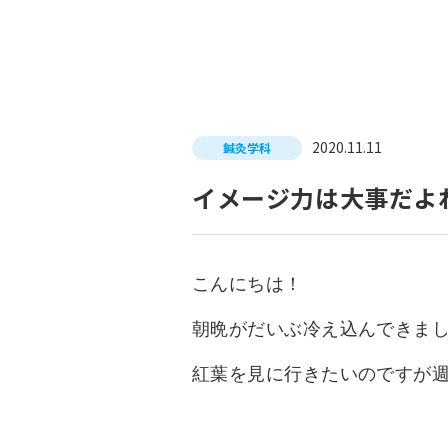
入試につ
イベントスケジュール
学費サポ
キャンパスライフ
就職支
2020.11.11
鍼灸学科
就職サポ
求人検索
イメージ力は大事だよね 
こんにちは！
朝晩がだいぶ冷え込んできま
紅葉を見に行きたいのですが