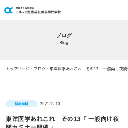
学科紹介
ブログ
イベントスケジュール
Blog
キャンパスライフ
学校案内
トップページ
›
ブログ
›
東洋医学あれこれ その13「 一般向け夜間
入学案内
就職支援
2021.12.10
鍼灸学科
研修・講座
東洋医学あれこれ その13「 一般向け夜
公共職業訓練
間セミナー開催 」