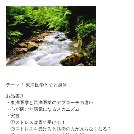
その他
個人情報の取り扱いについて
1号館総合受付：〒194-0022 東京都町田市森野1-7-8
TEL：042-729-1026 (平日8時30分〜17時30分)
テーマ「 東洋医学と心と身体 」
お品書き
・東洋医学と西洋医学のアプローチの違い
・心が病むと病気になるメカニズム
・実技
①ストレスは胃で受ける！
②ストレスを受けると筋肉の力が入らなくなる？