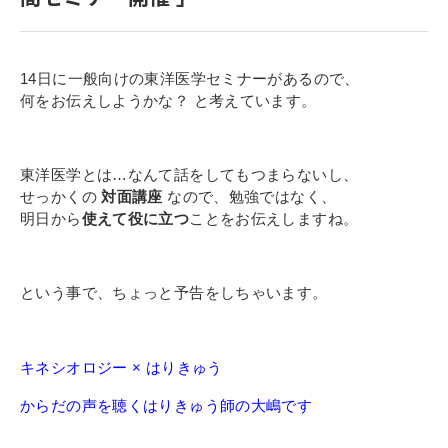
寄付金のご案内
よくあるご質問
14日に一般向けの東洋医学セミナーがあるので、
何をお伝えしようかな？ と考えています。
在校生の皆さまへ
卒業生の皆さまへ
東洋医学とは…なんて話をしてもつまらないし、
せっかくの
対面講座
なので、勉強ではなく、
新着情報
明日から
使えて役に立つ
ことをお伝えしますね。
ブログ
コラム
という事で、ちょっと予告をしちゃいます。
お問い合わせ
資料請求
キネシオロジー × はりきゅう
インターネット出願
からだの声を聴くはりきゅう師の大嶋です
教職員採用情報