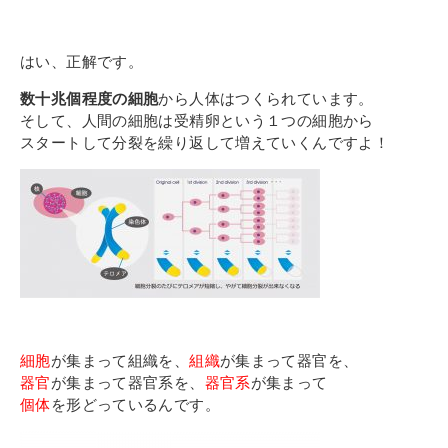
その他
個人情報の取り扱いについて
はい、正解です。
数十兆個程度の細胞
から人体はつくられています。
そして、人間の細胞は受精卵という１つの細胞から
スタートして分裂を繰り返して増えていくんですよ！
1号館総合受付：〒194-0022 東京都町田市森野1-7-8
TEL：042-729-1026 (平日8時30分〜17時30分)
細胞
が集まって組織を、
組織
が集まって器官を、
器官
が集まって器官系を、
器官系
が集まって
個体
を形どっているんです。