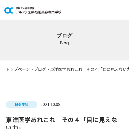
学科紹介
ブログ
イベントスケジュール
Blog
キャンパスライフ
学校案内
トップページ
›
ブログ
›
東洋医学あれこれ その４「目に見えない
入学案内
就職支援
2021.10.08
鍼灸学科
研修・講座
東洋医学あれこれ その４「目に見えな
公共職業訓練
い力」