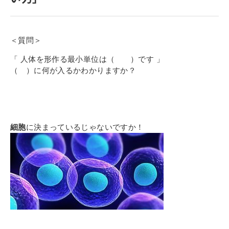
寄付金のご案内
よくあるご質問
＜質問＞
在校生の皆さまへ
「 人体を形作る最小単位は（ ）です 」
（ ）に何が入るかわかりますか？
卒業生の皆さまへ
新着情報
ブログ
細胞
に決まっているじゃないですか！
コラム
お問い合わせ
資料請求
インターネット出願
教職員採用情報