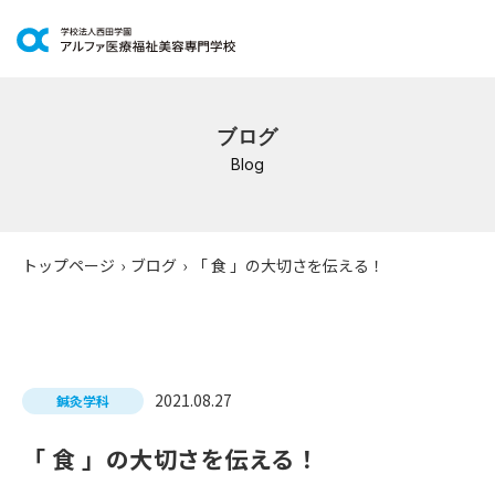
学科紹介
ブログ
イベントスケジュール
Blog
キャンパスライフ
学校案内
トップページ
›
ブログ
›
「 食 」の大切さを伝える！
入学案内
就職支援
2021.08.27
鍼灸学科
研修・講座
「 食 」の大切さを伝える！
公共職業訓練