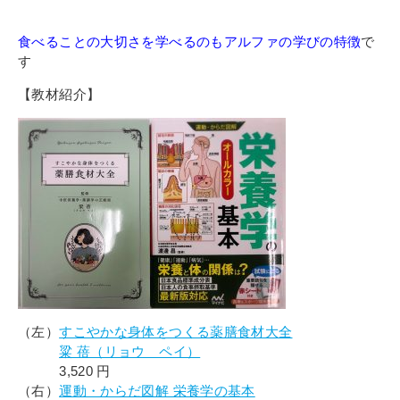
食べることの大切さを学べるのもアルファの学びの特徴
で
す
【教材紹介】
（左）
すこやかな身体をつくる薬膳食材大全
粱 蓓（リョウ ペイ）
3,520
円
（右）
運動・からだ図解 栄養学の基本