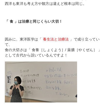
その他
西洋も東洋も考え方や観方は違えど根本は同じ。
個人情報の取り扱いについて
「 食 」は治療と同じくらい大切！
因みに、東洋医学は「
養生法と治療法
」で成り立ってい
て、
食の大切さは「 食養［しょくよう］/ 薬膳［やくぜん］ 」
1号館総合受付：〒194-0022 東京都町田市森野1-7-8
として古代から
説いているんですよ！
TEL：042-729-1026 (平日8時30分〜17時30分)