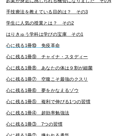
起業が身近に感じられる機会になりました その4
手技療法を教えている目的は？ その3
学生に人気の授業とは？ その2
はりきゅう学科は学びの宝庫 その1
心に残る1冊⑩ 免疫革命
心に残る1冊⑨ チャイナ・スタディー
心に残る1冊⑧ あなたの体は９割が細菌
心に残る1冊⑦ 空腹こそ最強のクスリ
心に残る1冊⑥ 夢をかなえるゾウ
心に残る1冊⑤ 複利で伸びる1つの習慣
心に残る1冊④ 超効率勉強法
心に残る1冊③ 7つの習慣
心に残る1冊② 嫌われる勇気