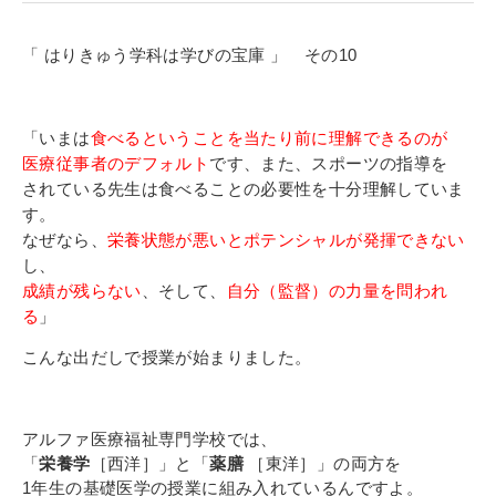
寄付金のご案内
「 はりきゅう学科は学びの宝庫 」 その10
よくあるご質問
在校生の皆さまへ
「いまは
食べるということを当たり前に理解できるのが
医療従事者のデフォルト
です、また、スポーツの指導を
卒業生の皆さまへ
されている先生は食べることの必要性を十分理解していま
す。
新着情報
なぜなら、
栄養状態が悪いとポテンシャルが発揮できない
し、
ブログ
成績が残らない
、そして、
自分（監督）の力量を問われ
コラム
る
」
お問い合わせ
こんな出だしで授業が始まりました。
資料請求
インターネット出願
アルファ医療福祉専門学校では、
教職員採用情報
「
栄養学
［西洋］」と「
薬膳
［東洋］」の両方を
1年生の基礎医学の授業に組み入れているんですよ。