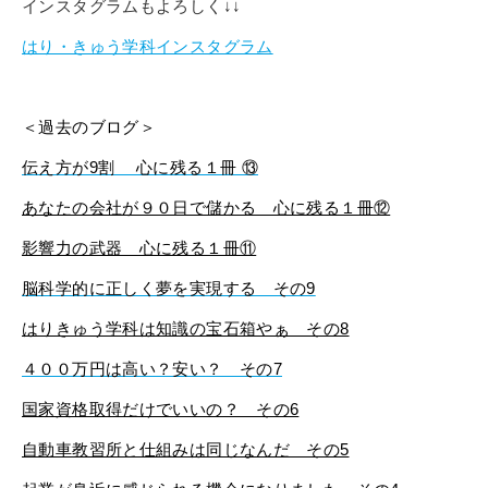
インスタグラムもよろしく↓↓
はり・きゅう学科インスタグラム
＜過去のブログ＞
伝え方が9割 心に残る１冊 ⑬
あなたの会社が９０日で儲かる 心に残る１冊⑫
影響力の武器 心に残る１冊⑪
脳科学的に正しく夢を実現する その9
はりきゅう学科は知識の宝石箱やぁ その8
４００万円は高い？安い？ その7
国家資格取得だけでいいの？ その6
自動車教習所と仕組みは同じなんだ その5