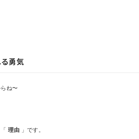
いて
よくあるご質問
ート
援
ート
システム
れる勇気
からね〜
る「
理由
」です。