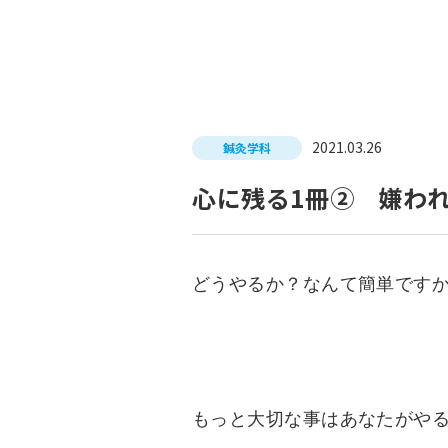
入試につ
イベントスケジュール
学費サポ
キャンパスライフ
就職支
2021.03.26
鍼灸学科
就職サポ
求人検索
心に残る1冊② 嫌わ
どうやるか？なんて簡単です
もっと大切な事はあなたがや