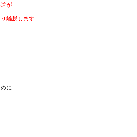
の道が
なり離脱します。
ために
！