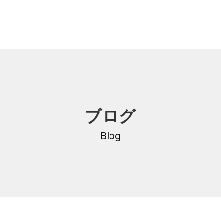
内
研修・講座
ブログ
DNA
介護支援専門員更新研修
・沿革
Blog
公共職業訓練
保育士養成科
介護福祉士養成科
内
寄付金のご案内
・学費