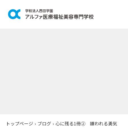
学科紹介
学校案
鍼灸学科
アルファの
柔道整復学科
教育理念
こども保育学科
施設紹介
介護福祉学科
アクセス
社会福祉士通信科
入学案
精神保健福祉士通信科
美容学科
募集学科
トップページ
›
ブログ
›
心に残る1冊② 嫌われる勇気