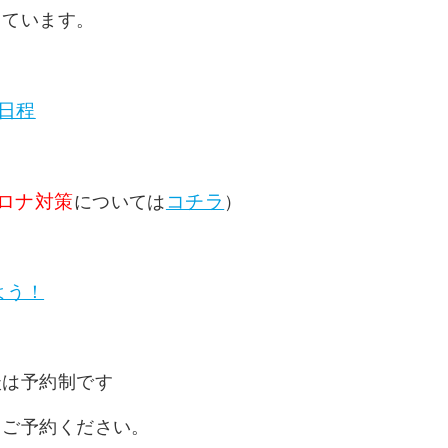
しています。
日程
ロナ対策
コチラ
については
）
よう！
談は予約制です
りご予約ください。