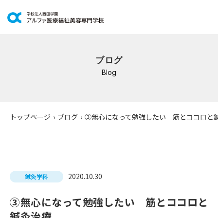
学科紹介
ブログ
イベントスケジュール
Blog
キャンパスライフ
学校案内
トップページ
›
ブログ
›
③無心になって勉強したい 筋とココロと
入学案内
就職支援
2020.10.30
鍼灸学科
研修・講座
③無心になって勉強したい 筋とココロと
公共職業訓練
鍼灸治療