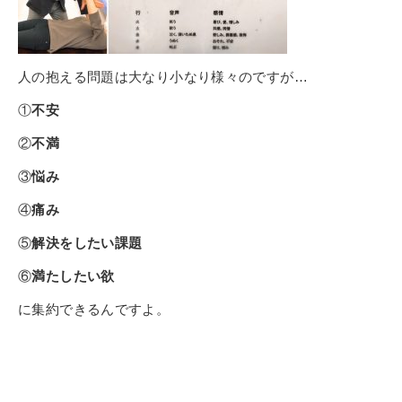
人の抱える問題は大なり小なり様々のですが…
①
不安
②
不満
③
悩み
④
痛み
⑤
解決をしたい課題
⑥
満たしたい欲
に集約できるんですよ。