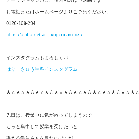
オープンキャンパス、個別相談は予約制です
その他
個人情報の取り扱いについて
お電話またはホームページよりご予約ください。
0120-168-294
https://alpha-net.ac.jp/opencampus/
インスタグラムもよろしく↓↓
1号館総合受付：〒194-0022 東京都町田市森野1-7-8
はり・きゅう学科インスタグラム
TEL：042-729-1026 (平日8時30分〜17時30分)
★☆★☆★☆★☆★☆★☆★☆★☆★☆★☆★☆★☆★☆★
先日は、授業中に気が散ってしまうので
もっと集中して授業を受けたいと
訴える学生さんを観たのですが…