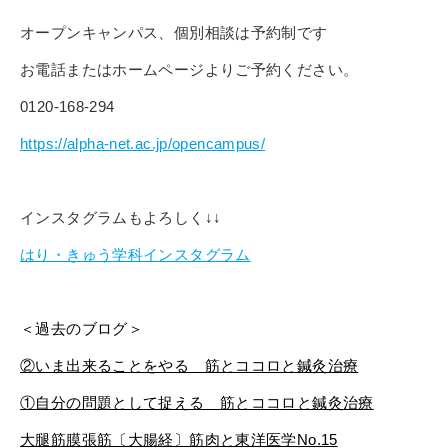
オープンキャンパス、個別相談は予約制です
お電話またはホームページよりご予約ください。
0120-168-294
https://alpha-net.ac.jp/opencampus/
インスタグラムもよろしく↓↓
はり・きゅう学科インスタグラム
＜過去のブログ＞
②いま出来ることをやる 筋とココロと鍼灸治療
①自分の問題として捉える 筋とココロと鍼灸治療
大腿筋膜張筋〔大腸経〕筋肉と東洋医学No.15