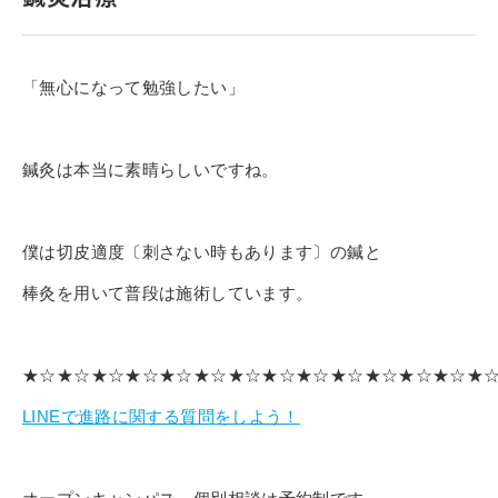
寄付金のご案内
よくあるご質問
「無心になって勉強したい」
在校生の皆さまへ
鍼灸は本当に素晴らしいですね。
卒業生の皆さまへ
新着情報
僕は切皮適度〔刺さない時もあります〕の鍼と
ブログ
棒灸を用いて普段は施術しています。
コラム
お問い合わせ
★☆★☆★☆★☆★☆★☆★☆★☆★☆★☆★☆★☆★☆★
資料請求
LINEで進路に関する質問をしよう！
インターネット出願
教職員採用情報