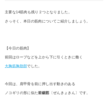
寄付金のご案内
主要な14筋肉も残り２つとなりました。
よくあるご質問
さっそく、本日の筋肉についてご紹介しましょう。
在校生の皆さまへ
卒業生の皆さまへ
【今日の筋肉】
新着情報
前回は
ロープなどを上から下に引くときに働く
ブログ
大胸筋胸肋部
でした。
コラム
お問い合わせ
資料請求
今回は、肩甲骨を前に押し出す動きのある
インターネット出願
ノコギリの形に似た
前鋸筋
〔ぜんきょきん〕です。
教職員採用情報