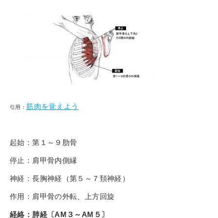
筋肉を覚えよう
引用：
起始：第１～９肋骨
停止：肩甲骨内側縁
神経：長胸神経（第５～７頚神経）
作用：肩甲骨の外転、上方回旋
経絡：肺経〔AM３～AM５〕