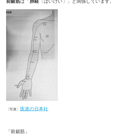
前鋸筋
は「
肺経
〔はいけい〕」
と関係しています。
医道の日本社
〔写真〕
「前鋸筋」