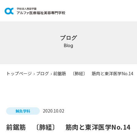
学科紹介
ブログ
イベントスケジュール
Blog
キャンパスライフ
学校案内
トップページ
›
ブログ
›
前鋸筋 〔肺経〕 筋肉と東洋医学No.14
入学案内
就職支援
2020.10.02
鍼灸学科
研修・講座
前鋸筋 〔肺経〕 筋肉と東洋医学No.14
公共職業訓練