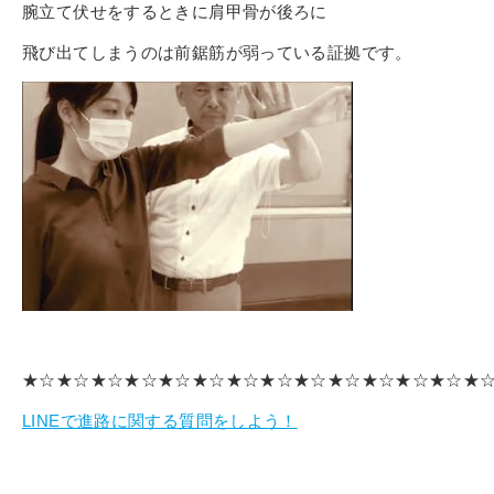
その他
腕立て伏せをするときに肩甲骨が後ろに
個人情報の取り扱いについて
飛び出てしまうのは前鋸筋が弱っている証拠です
。
1号館総合受付：〒194-0022 東京都町田市森野1-7-8
TEL：042-729-1026 (平日8時30分〜17時30分)
★☆★☆★☆★☆★☆★☆★☆★☆★☆★☆★☆★☆★☆★
LINEで進路に関する質問をしよう！