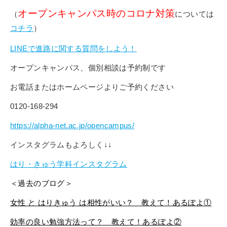
オープンキャンパス時のコロナ対策
（
については
コチラ
）
LINEで進路に関する質問をしよう！
オープンキャンパス、個別相談は予約制です
お電話またはホームページよりご予約ください
0120-168-294
https://alpha-net.ac.jp/opencampus/
インスタグラムもよろしく↓↓
はり・きゅう学科インスタグラム
＜過去のブログ＞
女性 と はりきゅう は相性がいい？ 教えて！あるぽよ①
効率の良い勉強方法って？ 教えて！あるぽよ②