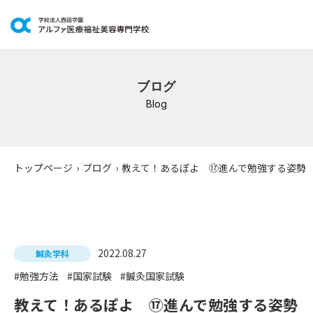
学科紹介
ブログ
イベントスケジュール
Blog
キャンパスライフ
学校案内
トップページ
›
ブログ
›
教えて！あるぽよ ⑰進んで勉強する姿勢
入学案内
就職支援
2022.08.27
鍼灸学科
研修・講座
#勉強方法
#国家試験
#鍼灸国家試験
公共職業訓練
教えて！あるぽよ ⑰進んで勉強する姿勢