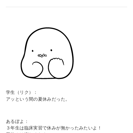
寄付金のご案内
よくあるご質問
在校生の皆さまへ
卒業生の皆さまへ
新着情報
ブログ
コラム
学生（リク）：
お問い合わせ
アッという間の夏休みだった。
資料請求
インターネット出願
あるぽよ：
教職員採用情報
３年生は臨床実習で休みが無かったみたいよ！