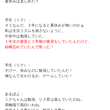
その他
夏休みは楽しめた？
個人情報の取り扱いについて
学生（ミク）：
そうなんだ、３年になると夏休みが無いのかぁ
私は生活リズムを崩さないように、
午前中は勉強していた。
１年次の復習と１学期の復習をしていたんだけど、
結構忘れていたんで焦った！
1号館総合受付：〒194-0022 東京都町田市森野1-7-8
TEL：042-729-1026 (平日8時30分〜17時30分)
学生（リク）：
すげー、休みなのに勉強していたんだ！
俺なんて出かけるか、ゲームしていた！
あるぽよ：
ミクちゃんは勉強、リク君は遊んでいたのね。
両極端で面白いわね。