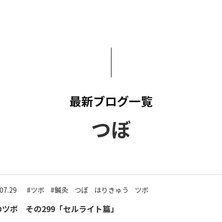
いて
よくあるご質問
ート
援
ート
システム
最新ブログ一覧
つぼ
07.29
#ツボ
#鍼灸
つぼ
はりきゅう
ツボ
ツボ その299「セルライト篇」