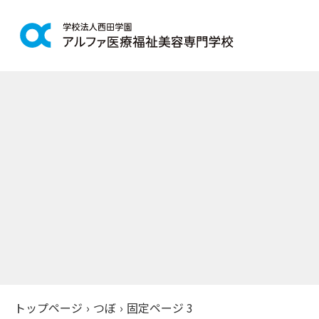
学科紹介
学校案
鍼灸学科
アルファの
柔道整復学科
教育理念
こども保育学科
施設紹介
介護福祉学科
アクセス
社会福祉士通信科
入学案
精神保健福祉士通信科
美容学科
募集学科
トップページ
›
つぼ
›
固定ページ 3