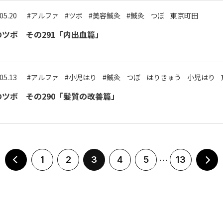
05.20
#アルファ
#ツボ
#美容鍼灸
#鍼灸
つぼ
東京町田
ツボ その291「内出血篇」
05.13
#アルファ
#小児はり
#鍼灸
つぼ
はりきゅう
小児はり
ツボ その290「髪質の改善篇」
…
1
2
3
4
5
13