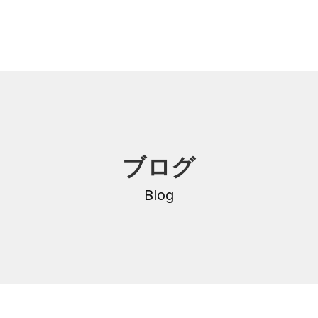
内
研修・講座
ブログ
DNA
介護支援専門員更新研修
・沿革
Blog
公共職業訓練
保育士養成科
介護福祉士養成科
内
寄付金のご案内
・学費