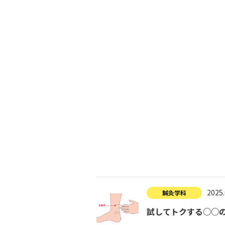
入試につ
イベントスケジュール
学費サポ
キャンパスライフ
就職支
就職サポ
求人検索
2025.
鍼灸学科
試してトクする○○の