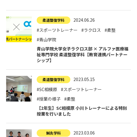
寄付金のご案内
2024.06.26
よくあるご質問
柔道整復学科
#スポーツトレーナー
#ラクロス
#柔整
在校生の皆さまへ
#青山学院
青山学院大学女子ラクロス部 × アルファ医療福
卒業生の皆さまへ
祉専門学校 柔道整復学科【教育連携パートナー
シップ】
新着情報
ブログ
2023.05.15
柔道整復学科
コラム
#SC相模原
#スポーツトレーナー
お問い合わせ
#授業の様子
#柔整
資料請求
【2年生】SC相模原 小川トレーナーによる特別
授業を行いました
インターネット出願
教職員採用情報
2023.03.06
鍼灸学科