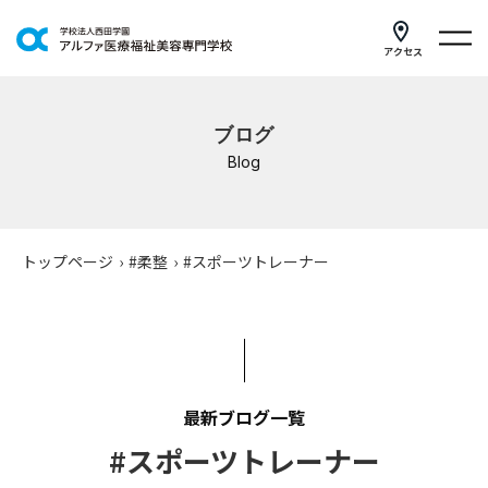
アクセス
学科紹介
ブログ
イベントスケジュール
Blog
キャンパスライフ
学校案内
トップページ
›
#柔整
›
#スポーツトレーナー
入学案内
就職支援
研修・講座
最新ブログ一覧
#スポーツトレーナー
公共職業訓練