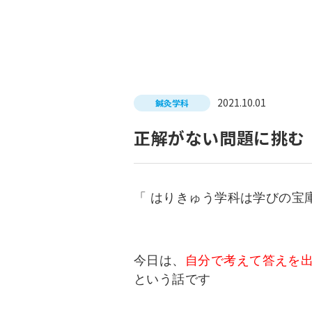
入試につ
イベントスケジュール
学費サポ
キャンパスライフ
就職支
2021.10.01
鍼灸学科
就職サポ
求人検索
正解がない問題に挑む
「 はりきゅう学科は学びの宝庫
今日は、
自分で考えて答えを
という話です