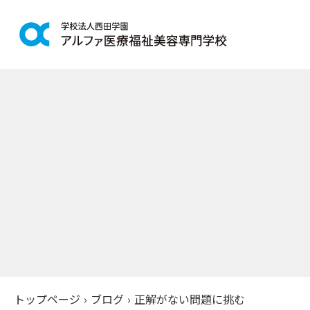
学科紹介
学校案
鍼灸学科
アルファの
柔道整復学科
教育理念
こども保育学科
施設紹介
介護福祉学科
アクセス
社会福祉士通信科
入学案
精神保健福祉士通信科
美容学科
募集学科
トップページ
›
ブログ
›
正解がない問題に挑む