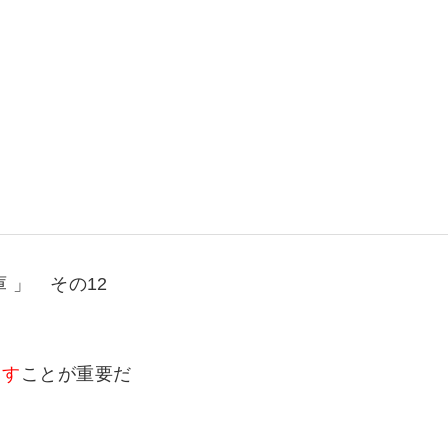
いて
よくあるご質問
ート
援
ート
システム
 」 その12
出す
ことが重要だ