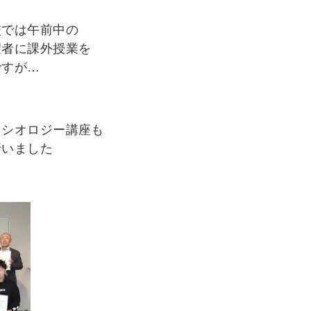
校では午前中の
望者に課外授業を
ですが…
ネシオロジー講座も
行いました