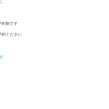
！
予約制です
予約ください
s/