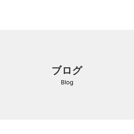
内
研修・講座
ブログ
DNA
介護支援専門員更新研修
・沿革
Blog
公共職業訓練
保育士養成科
介護福祉士養成科
内
寄付金のご案内
・学費