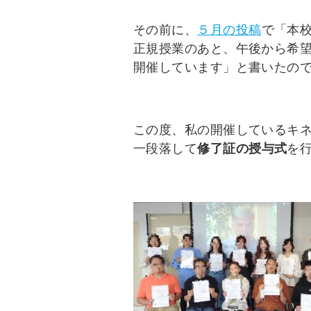
その前に、
５月の投稿
で「本
正規授業のあと、午後から希
開催しています」と書いたの
この度、私の開催しているキ
一段落して
修了証の授与式
を