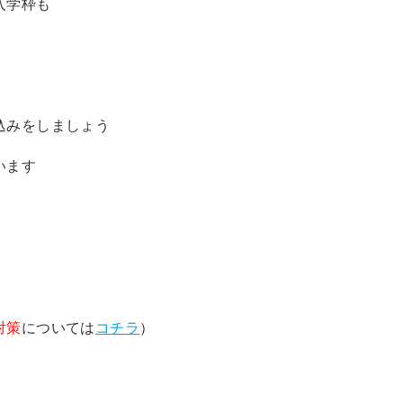
入学枠も
込みをしましょう
います
対策
については
コチラ
）