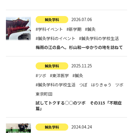
寄付金のご案内
2026.07.06
よくあるご質問
鍼灸学科
#学科イベント
#新学期
#鍼灸
在校生の皆さまへ
#鍼灸学科のイベント
#鍼灸学科の学校生活
梅雨の江の島へ。杉山和一ゆかりの地を訪ねて
卒業生の皆さまへ
新着情報
2025.11.25
鍼灸学科
ブログ
#ツボ
#東洋医学
#鍼灸
コラム
#鍼灸学科の学校生活
つぼ
はりきゅう
ツボ
お問い合わせ
東京町田
試してトクする○○のツボ その315「不眠症
資料請求
篇」
インターネット出願
教職員採用情報
2024.04.24
鍼灸学科