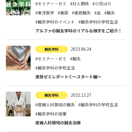
その他
#セミナー・ゼミ
#対人関係
#小児はり
個人情報の取り扱いについて
#東洋医学
#美容
#美容鍼灸
#血
#鍼灸
#鍼灸学科のイベント
#鍼灸学科の学校生活
アルファの鍼灸学科のリアルな様子をご紹介！
2023.06.24
鍼灸学科
#セミナー・ゼミ
#鍼灸
1号館総合受付：〒194-0022 東京都町田市森野1-7-8
#鍼灸学科の学校生活
TEL：042-729-1026 (平日8時30分〜17時30分)
実技ゼミレポート①～スタート編～
2022.12.27
鍼灸学科
#産婦人科領域の鍼灸
#鍼灸学科の学校生活
#鍼灸学科の授業
産婦人科領域の鍼灸治療