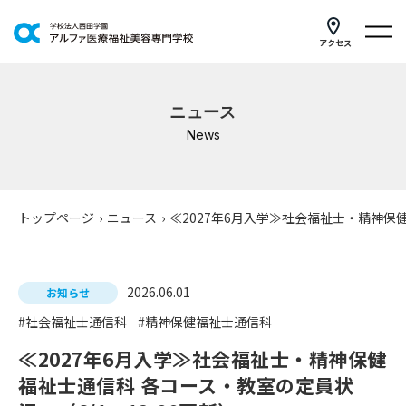
アクセス
学科紹介
ニュース
イベントスケジュール
News
キャンパスライフ
学校案内
トップページ
›
ニュース
›
≪2027年6月入学≫社会福祉士・精神保健
入学案内
2026.06.01
就職支援
お知らせ
#社会福祉士通信科
#精神保健福祉士通信科
研修・講座
≪2027年6月入学≫社会福祉士・精神保健
公共職業訓練
福祉士通信科 各コース・教室の定員状