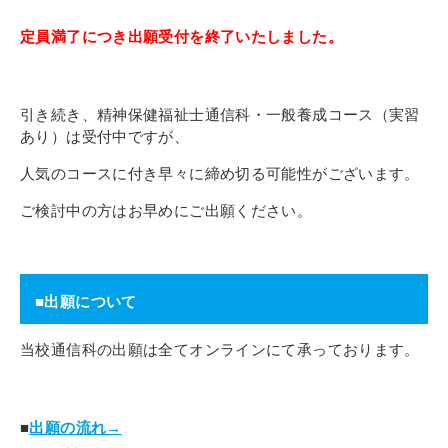
その他
個人情報の取り扱いについて
定員満了につき出願受付を終了いたしました。
引き続き、精神保健福祉士通信科・一般養成コース（実習
あり）は受付中ですが、
人気のコースに付き早々に締め切る可能性がございます。
ご検討中の方はお早めにご出願ください。
1号館総合受付：〒194-0022 東京都町田市森野1-7-8
TEL：042-729-1026 (平日8時30分〜17時30分)
■出願について
当校通信科の出願は全てオンラインにて承っております。
■
出願の流れ→