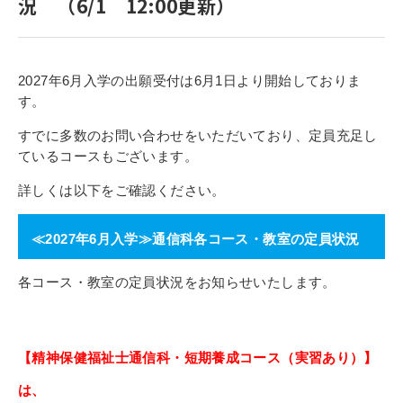
況 （6/1 12:00更新）
寄付金のご案内
よくあるご質問
2027年6月入学の出願受付は6月1日より開始しておりま
す。
在校生の皆さまへ
すでに多数のお問い合わせをいただいており、定員充足し
卒業生の皆さまへ
ているコースもございます。
新着情報
詳しくは以下をご確認ください。
ブログ
≪2027年6月入学≫通信科各コース・教室の定員状況
コラム
お問い合わせ
各コース・教室の定員状況をお知らせいたします。
資料請求
インターネット出願
【精神保健福祉士通信科・短期養成コース（実習あり）】
教職員採用情報
は、