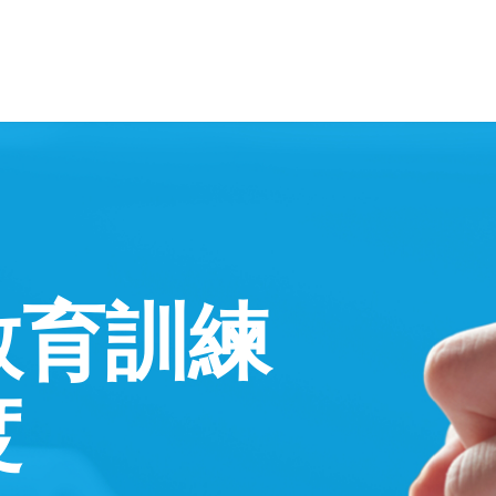
01
LINE UP
学科別最大給付額
教育訓練
04
SUPPORT
度
その他学費支援制度