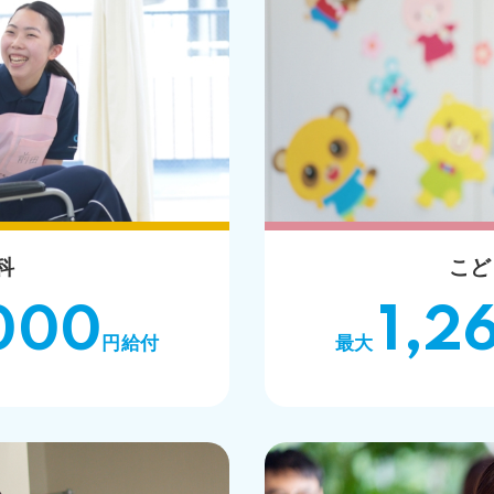
科
こど
000
1,2
円給付
最大