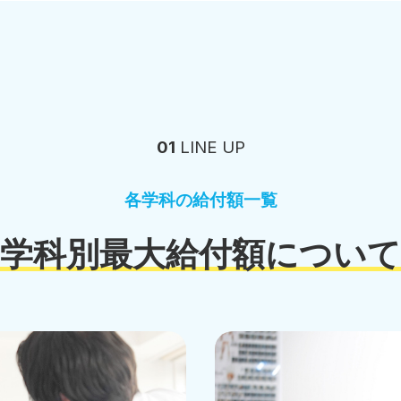
01
LINE UP
各学科の給付額一覧
学科別最大
給付額について