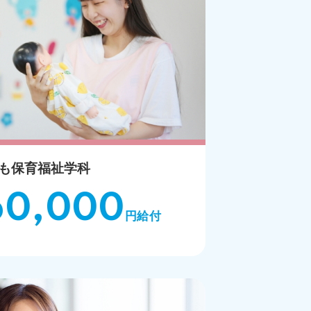
も保育福祉学科
60,000
円給付