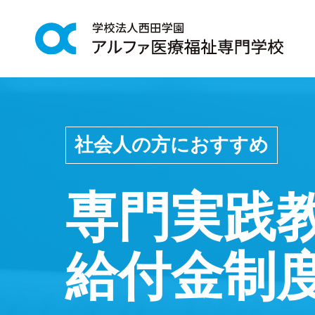
社会人の方におすすめ
00
TOP
トップ
専門実践
03
APPLICARION
給付金制
手続きの流れ