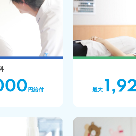
科
000
1,9
円給付
最大