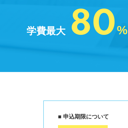
80
%
学費
最大
資料請求
申し込む
■ 申込期限について