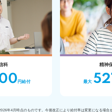
信科
精神
000
52
円給付
最大
2026年4月時点のものです。今後改正により給付率は変更になる場合