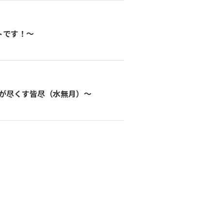
トです！～
が尽くす皆尽（水無月）～