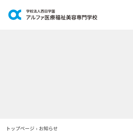
学科紹介
学校案
鍼灸学科
アルファの
柔道整復学科
教育理念
こども保育学科
施設紹介
介護福祉学科
アクセス
社会福祉士通信科
入学案
精神保健福祉士通信科
美容学科
募集学科
トップページ
›
お知らせ