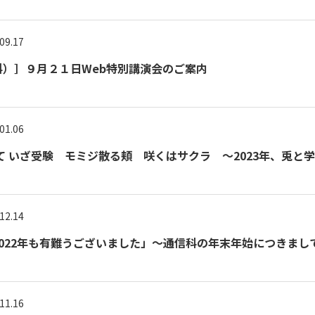
09.17
）］９月２１日Web特別講演会のご案内
01.06
て いざ受験 モミジ散る頬 咲くはサクラ ～2023年、兎と
12.14
022年も有難うございました」～通信科の年末年始につきまし
11.16