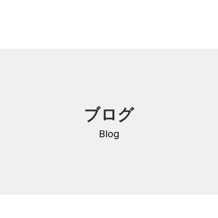
内
研修・講座
ブログ
DNA
介護支援専門員更新研修
・沿革
Blog
公共職業訓練
保育士養成科
介護福祉士養成科
内
寄付金のご案内
・学費