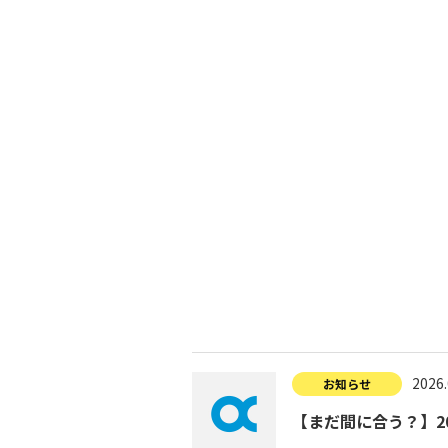
入試につ
イベントスケジュール
学費サポ
キャンパスライフ
就職支
就職サポ
求人検索
2026.
お知らせ
【まだ間に合う？】2