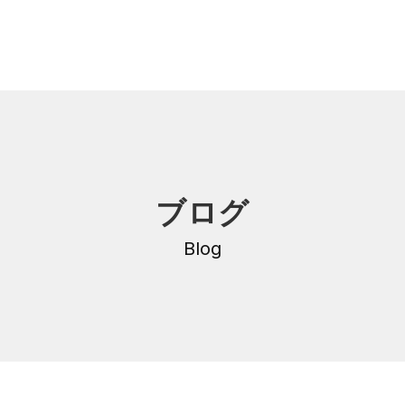
内
研修・講座
ブログ
DNA
介護支援専門員更新研修
・沿革
Blog
公共職業訓練
保育士養成科
介護福祉士養成科
内
寄付金のご案内
・学費