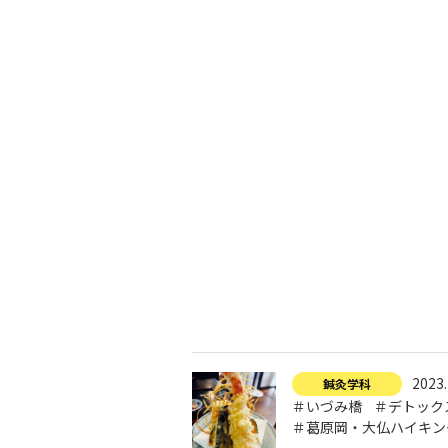
入試につ
イベントスケジュール
学費サポ
キャンパスライフ
就職支
就職サポ
求人検索
2023.
鍼灸学科
＃いづみ橋
＃デトック
＃葛原岡・大仏ハイキン