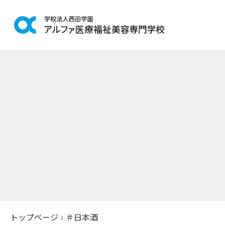
学科紹介
学校案
鍼灸学科
アルファの
柔道整復学科
教育理念
こども保育学科
施設紹介
介護福祉学科
アクセス
社会福祉士通信科
入学案
精神保健福祉士通信科
美容学科
募集学科
トップページ
›
＃日本酒