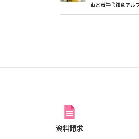
山と養生⑩鎌倉アル
資料請求