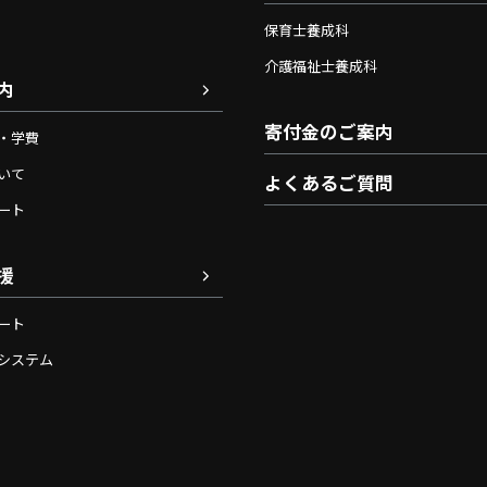
保育士養成科
介護福祉士養成科
内
寄付金のご案内
・学費
いて
よくあるご質問
ート
援
ート
システム