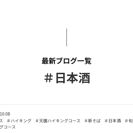
いて
よくあるご質問
ート
援
ート
システム
最新ブログ一覧
＃日本酒
10.08
ス
＃ハイキング
＃天園ハイキングコース
＃新そば
＃日本酒
＃旬
グコース