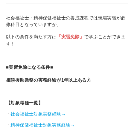
寄付金のご案内
社会福祉士・精神保健福祉士の養成課程では現場実習が必
よくあるご質問
修科目となっていますが、
在校生の皆さまへ
以下の条件を満たす方は
「実習免除」
で学ぶことができま
す！
卒業生の皆さまへ
新着情報
■実習免除になる条件■
ブログ
相談援助業務の実務経験が1年以上ある方
コラム
お問い合わせ
【対象職種一覧】
資料請求
・
社会福祉士対象実務経験→
インターネット出願
教職員採用情報
・
精神保健福祉士対象実務経験→