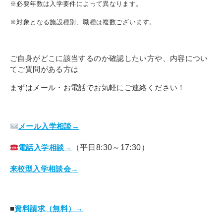
その他
※必要年数は入学要件によって異なります。
個人情報の取り扱いについて
※対象となる施設種別、職種は複数ございます。
ご自身がどこに該当するのか確認したい方や、内容につい
てご質問がある方は
まずはメール・お電話でお気軽にご連絡ください！
1号館総合受付：〒194-0022 東京都町田市森野1-7-8
TEL：042-729-1026 (平日8時30分〜17時30分)
メール入学相談→
電話入学相談→
（平日8:30～17:30）
来校型入学相談会→
■
資料請求（無料）→