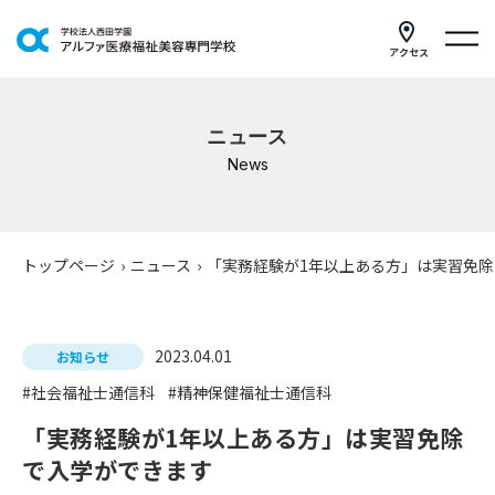
アクセス
学科紹介
ニュース
イベントスケジュール
News
キャンパスライフ
学校案内
トップページ
›
ニュース
›
「実務経験が1年以上ある方」は実習免
入学案内
2023.04.01
就職支援
お知らせ
#社会福祉士通信科
#精神保健福祉士通信科
研修・講座
「実務経験が1年以上ある方」は実習免除
公共職業訓練
で入学ができます