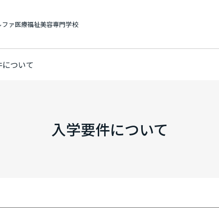
ルファ医療福祉美容専門学校
件について
入学案内
出願の流れ
学費・学費サポート
入学要件について
実務経験検索
よくある質問
アクセス
お問い合わせ