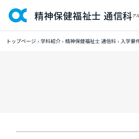
精神保健福祉士 通信科
ア
トップページ
›
学科紹介
›
精神保健福祉士 通信科
›
入学要
精神保健福祉士 通信科
入学相談会
取れる資格
数字で見る精神保健福祉士
精神保健福祉士とは
入学要件について