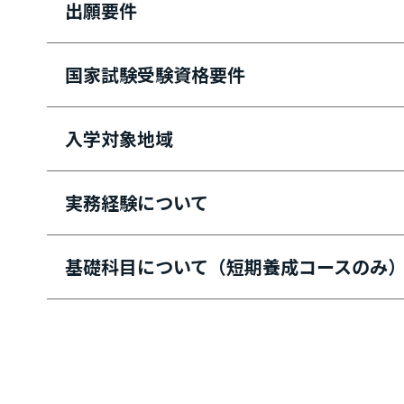
アルファで学べる6つのポイント
出願要件
自宅学習
国家試験受験資格要件
スクーリング教室
現場実習
入学対象地域
国家試験対策
実務経験について
修了後のスキルアップ・就職支援
専門実践教育訓練給付金対象
基礎科目について（短期養成コースのみ