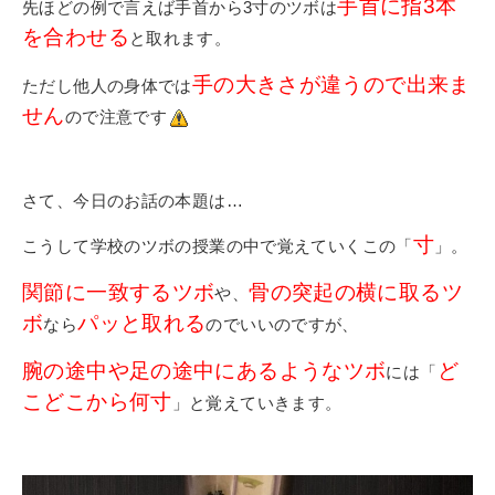
手首に指3本
先ほどの例で言えば手首から3寸のツボは
を合わせる
と取れます。
手の大きさが違うので出来ま
ただし他人の身体では
せん
ので注意です
さて、今日のお話の本題は…
寸
こうして学校のツボの授業の中で覚えていくこの「
」。
関節に一致するツボ
骨の突起の横に取るツ
や、
ボ
パッと取れる
なら
のでいいのですが、
腕の途中や足の途中にあるようなツボ
ど
には「
こどこから何寸
」と覚えていきます。