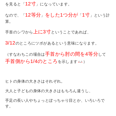
12寸
を見ると「
」になっています。
12等分
をした1つ分が
1寸
なので、「
」
「
」という計
算。
上に3寸
手首のシワから
ということであれば、
3/12
のところにツボがあるという意味になります。
手首から肘の間を4等分
（すなわちこの場合は
して
手首側から1/4のところ
を示します
）
ヒトの身体の大きさはそれぞれ。
大人と子どもの身体の大きさはもちろん違うし、
手足の長い人やちょっとぽっちゃり目とか、いろいろで
す。