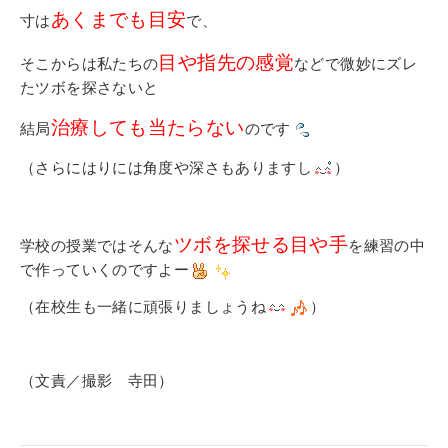
あくまでも目安
寸は
で、
目や指先の感覚
そこからは私たちの
などで微妙にズレ
たツボを探さないと
治療しても当たらない
結局
のです
（さらにはりには角度や深さもありますし
）
ツボを探せる目や手
学校の授業ではそんな
を練習の中
で作っていくのですよー
（在校生も一緒に頑張りましょうね
）
（文責／撮影 寺田）