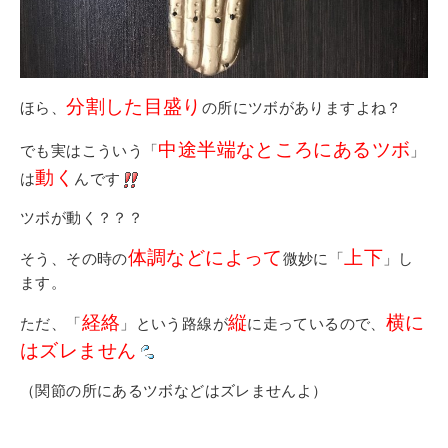
分割した目盛り
ほら、
の所にツボがありますよね？
中途半端なところにあるツボ
でも実はこういう「
」
動く
は
んです
ツボが動く？？？
体調などによって
上下
そう、その時の
微妙に「
」し
ます。
経絡
縦
横に
ただ、「
」という路線が
に走っているので、
はズレません
（関節の所にあるツボなどはズレませんよ）