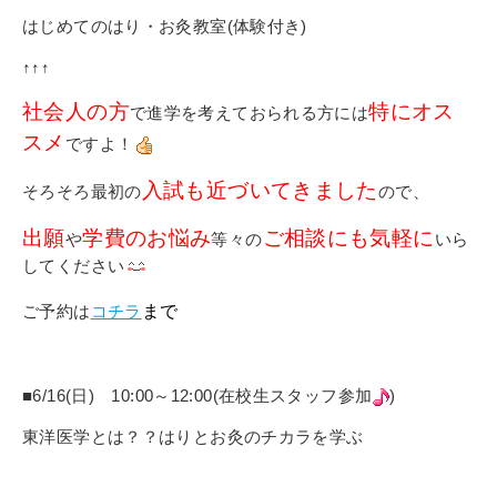
はじめてのはり・お灸教室(体験付き)
↑↑↑
社会人の方
特にオス
で進学を考えておられる方には
スメ
ですよ！
入試も近づいてきました
そろそろ最初の
ので、
出願
学費のお悩み
ご相談にも気軽に
や
等々の
いら
してください
ご予約は
コチラ
まで
■6/16(日) 10:00～12:00(在校生スタッフ参加
)
東洋医学とは？？はりとお灸のチカラを学ぶ