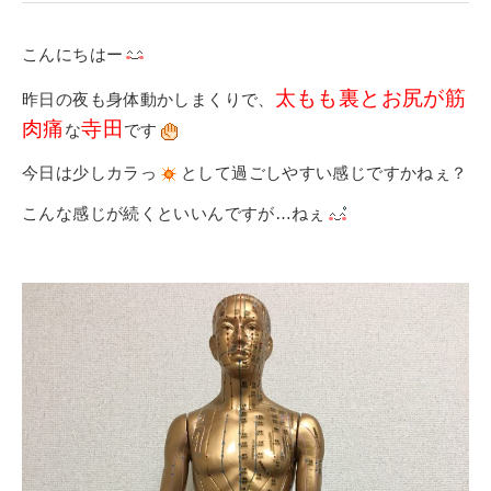
寄付金のご案内
こんにちはー
よくあるご質問
太もも裏とお尻が筋
昨日の夜も身体動かしまくりで、
在校生の皆さまへ
肉痛
寺田
な
です
今日は少しカラっ
として過ごしやすい感じですかねぇ？
卒業生の皆さまへ
こんな感じが続くといいんですが…ねぇ
新着情報
ブログ
コラム
お問い合わせ
資料請求
インターネット出願
教職員採用情報