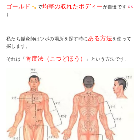
ゴールド
均整の取れたボディー
で
が自慢です
）
ある方法
私たち鍼灸師はツボの場所を探す時に
を使って
探します。
骨度法（こつどほう）
それは「
」という方法です。