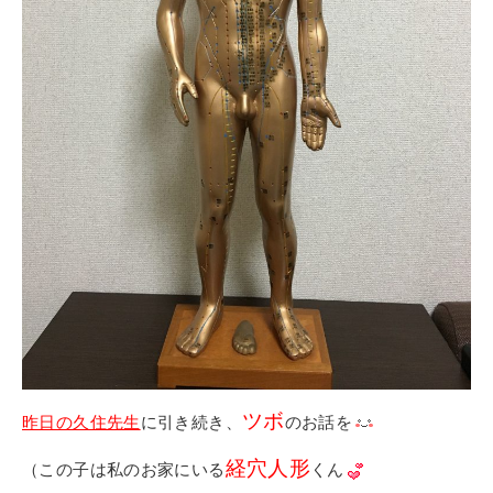
その他
個人情報の取り扱いについて
1号館総合受付：〒194-0022 東京都町田市森野1-7-8
TEL：042-729-1026 (平日8時30分〜17時30分)
ツボ
昨日の久住先生
に引き続き、
のお話を
経穴人形
（この子は私のお家にいる
くん