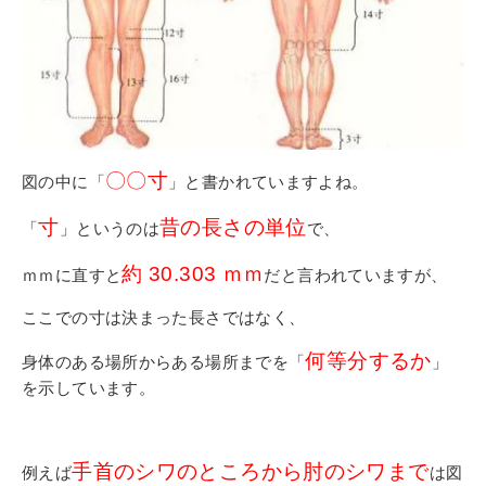
〇〇寸
図の中に「
」と書かれていますよね。
寸
昔の長さの単位
「
」というのは
で、
約 30.303 ｍｍ
ｍｍに直すと
だと言われていますが、
ここでの寸は決まった長さではなく、
何等分するか
身体のある場所からある場所までを「
」
を示しています。
手首のシワのところから肘のシワまで
例えば
は図