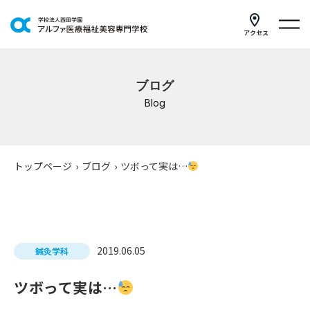
アクセス
学科紹介
ブログ
イベントスケジュール
Blog
キャンパスライフ
学校案内
トップページ
›
ブログ
›
ツボって実は…
入学案内
就職支援
2019.06.05
鍼灸学科
研修・講座
ツボって実は…
公共職業訓練