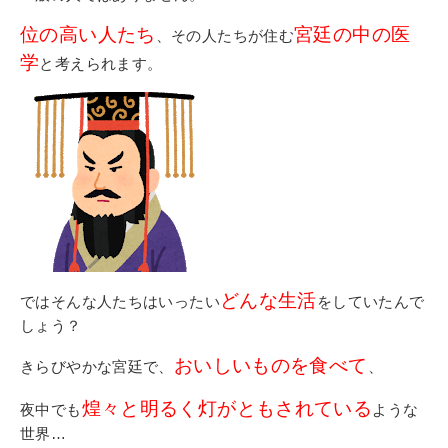
位の高い人たち
宮廷の中の医
、その人たちが住む
学
と考えられます。
どんな生活
ではそんな人たちはいったい
をしていたんで
しょう？
おいしいものを食べて
きらびやかな宮廷で、
、
煌々と明るく灯がともされている
夜中でも
ような
世界…