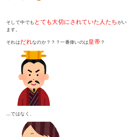
とても大切にされていた人たち
そして中でも
がい
ます。
だれ
皇帝
それは
なのか？？？一番偉いのは
？
…ではなく、