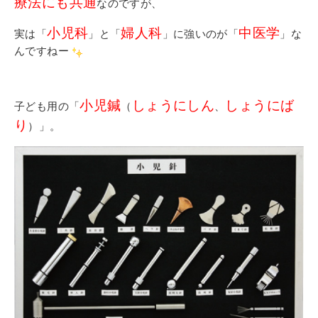
療法にも共通
なのですが、
小児科
婦人科
中医学
実は「
」と「
」に強いのが「
」な
んですねー
小児鍼
しょうにしん
しょうにば
子ども用の「
（
、
り
）」。