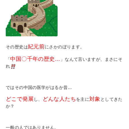
紀元前
その歴史は
にさかのぼります。
中国〇千年の歴史…
「
」なんて言いますが、まさにそ
れ
ではその中国の医学がはるか昔…
どこで発展
どんな人たち
対象
し、
を主に
としてきた
か？
一般の人ではありません。