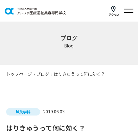
アクセス
学科紹介
ブログ
イベントスケジュール
Blog
キャンパスライフ
学校案内
トップページ
›
ブログ
›
はりきゅうって何に効く？
入学案内
就職支援
2019.06.03
鍼灸学科
研修・講座
はりきゅうって何に効く？
公共職業訓練