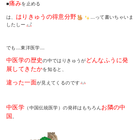
痛み
■
を止める
はりきゅうの得意分野
は、
…って書いちゃいま
したしー
でも…東洋医学…
中医学の歴史
どんなふうに発
の中ではりきゅうが
展してきたか
を知ると、
違った一面
が見えてくるのです
中医学
お隣の中
（中国伝統医学）の発祥はもちろん
国
。