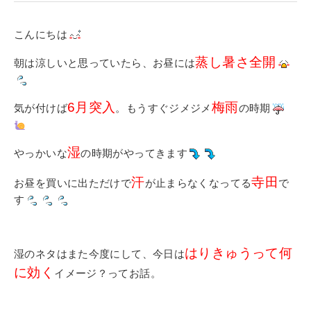
寄付金のご案内
こんにちは
よくあるご質問
蒸し暑さ全開
朝は涼しいと思っていたら、お昼には
在校生の皆さまへ
6月突入
梅雨
気が付けば
。もうすぐジメジメ
の時期
卒業生の皆さまへ
新着情報
湿
やっかいな
の時期がやってきます
ブログ
汗
寺田
お昼を買いに出ただけで
が止まらなくなってる
で
コラム
す
お問い合わせ
資料請求
はりきゅうって何
湿のネタはまた今度にして、今日は
インターネット出願
に効く
イメージ？ってお話。
教職員採用情報