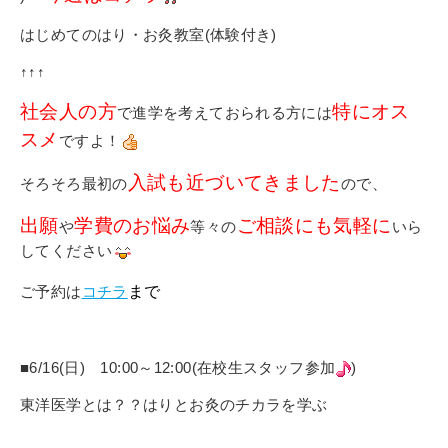
はじめてのはり・お灸教室(体験付き)
↑↑↑
社会人の方
特にオス
で進学を考えておられる方には
スメ
ですよ！
入試も近づいてきました
そろそろ最初の
ので、
出願
学費のお悩み
ご相談にも気軽に
や
等々の
いら
してください
ご予約は
コチラ
まで
■6/16(日) 10:00～12:00(在校生スタッフ参加
)
東洋医学とは？？はりとお灸のチカラを学ぶ