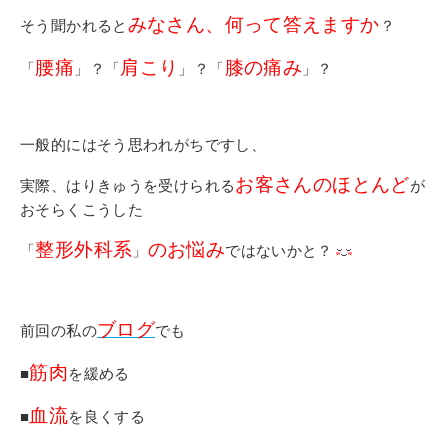
その他
みなさん、何って答えますか
そう聞かれると
？
個人情報の取り扱いについて
腰痛
肩こり
膝の痛み
「
」？「
」？「
」？
一般的にはそう思われがちですし、
お客さんのほとんど
実際、はりきゅうを受けられる
が
おそらくこうした
1号館総合受付：〒194-0022 東京都町田市森野1-7-8
TEL：042-729-1026 (平日8時30分〜17時30分)
整形外科系
のお悩み
「
」
ではないかと？
ブログ
前回の私の
でも
筋肉
■
を緩める
血流
■
を良くする