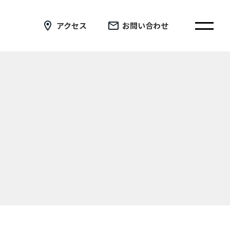
アクセス
お問い合わせ
在校生の皆さまへ
卒業生の皆さまへ
証明書の交付手続き申請について
新着情報
ブログ
コラム
お問い合わせ