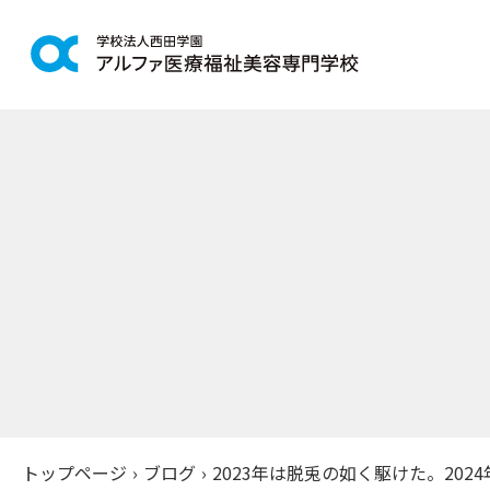
学科紹介
学校案
鍼灸学科
アルファの
柔道整復学科
教育理念
こども保育学科
施設紹介
介護福祉学科
アクセス
社会福祉士通信科
入学案
精神保健福祉士通信科
美容学科
募集学科
トップページ
›
ブログ
›
2023年は脱兎の如く駆けた。20