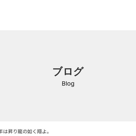
内
研修・講座
ブログ
DNA
介護支援専門員更新研修
・沿革
Blog
公共職業訓練
保育士養成科
介護福祉士養成科
内
寄付金のご案内
・学費
24年は昇り龍の如く翔よ。