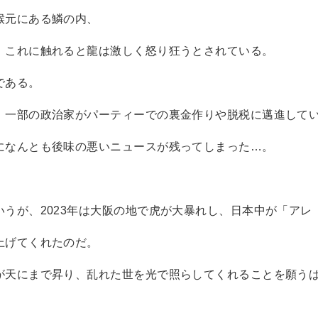
喉元にある鱗の内、
、これに触れると龍は激しく怒り狂うとされている。
である。
、一部の政治家がパーティーでの裏金作りや脱税に邁進して
になんとも後味の悪いニュースが残ってしまった…。
うが、2023年は大阪の地で虎が大暴れし、日本中が「アレ（A
上げてくれたのだ。
が天にまで昇り、乱れた世を光で照らしてくれることを願う