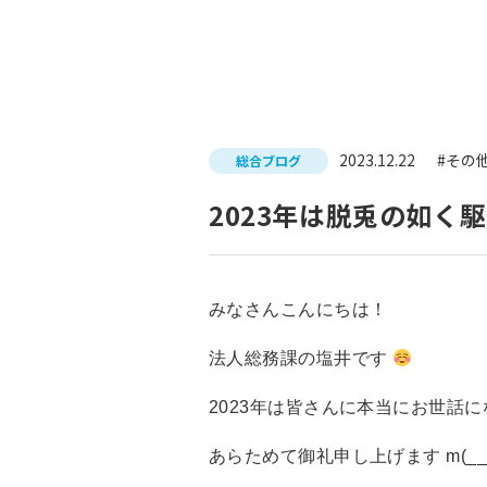
入試につ
イベントスケジュール
学費サポ
キャンパスライフ
就職支
2023.12.22
#その
総合ブログ
就職サポ
求人検索
2023年は脱兎の如く
みなさんこんにちは！
法人総務課の塩井です
2023年は皆さんに本当にお世話
あらためて御礼申し上げます m(__