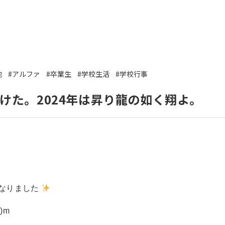
いて
よくあるご質問
ート
援
他
#アルファ
#卒業生
#学校生活
#学校行事
ート
システム
駆けた。2024年は昇り龍の如く翔よ。
になりました
)m