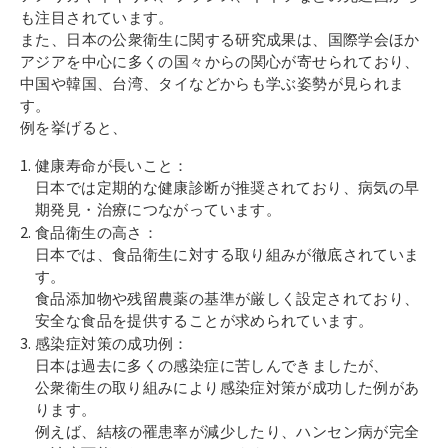
その他
も注目されています。
個人情報の取り扱いについて
また、日本の公衆衛生に関する研究成果は、国際学会ほか
アジアを中心に多くの国々からの関心が寄せられており、
中国や韓国、台湾、タイなどからも学ぶ姿勢が見られま
す。
例を挙げると、
健康寿命が長いこと：
日本では定期的な健康診断が推奨されており、病気の早
期発見・治療につながっています。
1号館総合受付：〒194-0022 東京都町田市森野1-7-8
TEL：042-729-1026 (平日8時30分〜17時30分)
食品衛生の高さ：
日本では、食品衛生に対する取り組みが徹底されていま
す。
食品添加物や残留農薬の基準が厳しく設定されており、
安全な食品を提供することが求められています。
感染症対策の成功例：
日本は過去に多くの感染症に苦しんできましたが、
公衆衛生の取り組みにより感染症対策が成功した例があ
ります。
例えば、結核の罹患率が減少したり、ハンセン病が完全