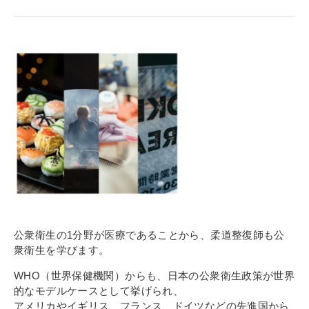
寄付金のご案内
よくあるご質問
在校生の皆さまへ
卒業生の皆さまへ
新着情報
ブログ
コラム
お問い合わせ
公衆衛生の1分野が医療であることから、柔道整復師も公
資料請求
衆衛生を学びます。
インターネット出願
WHO（世界保健機関）からも、日本の公衆衛生政策が世界
教職員採用情報
的なモデルケースとして挙げられ、
アメリカやイギリス、フランス、ドイツなどの先進国から