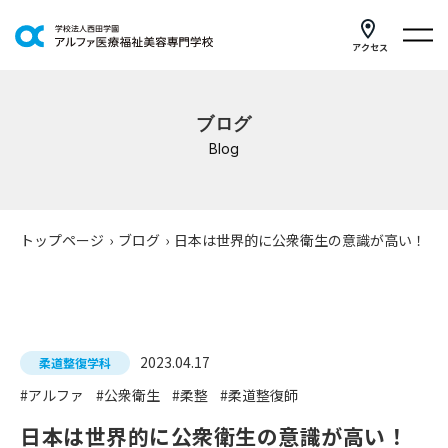
アクセス
学科紹介
ブログ
イベントスケジュール
Blog
キャンパスライフ
学校案内
トップページ
›
ブログ
›
日本は世界的に公衆衛生の意識が高い！
入学案内
就職支援
2023.04.17
柔道整復学科
研修・講座
#アルファ
#公衆衛生
#柔整
#柔道整復師
公共職業訓練
日本は世界的に公衆衛生の意識が高い！