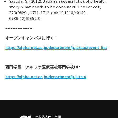
Yasuda, S. (2012). Japan’s successful public health
story: what needs to be done next. The Lancet,
379(9829), 1711-1712. doi: 10.1016/s0140-
6736(12)60652-9
===========
オープンキャンパスに行く！
https://alpha-net.ac.jp/department/jujutsu/#event_list
西田学園 アルファ医療福祉専門学校
HP
https://alpha-net.ac.jp/department/jujutsu/