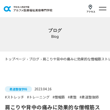
アクセス
学科紹介
ブログ
イベントスケジュール
Blog
キャンパスライフ
学校案内
トップページ
›
ブログ
›
肩こりや背中の痛みに効果的な僧帽筋スト
入学案内
就職支援
2023.04.16
柔道整復学科
研修・講座
#ストレッチ
#トレーニング
#僧帽筋
#柔整
#柔道整復師
公共職業訓練
肩こりや背中の痛みに効果的な僧帽筋ス