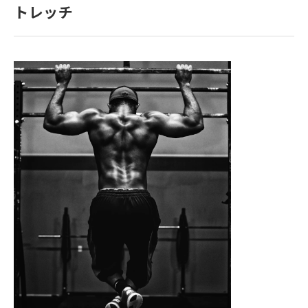
トレッチ
寄付金のご案内
よくあるご質問
在校生の皆さまへ
卒業生の皆さまへ
新着情報
ブログ
コラム
お問い合わせ
資料請求
インターネット出願
教職員採用情報