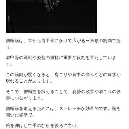
その他
個人情報の取り扱いについて
僧帽筋は、首から肩甲骨にかけて広がる三角形の筋肉であ
り、
肩甲骨の運動や姿勢の維持に重要な役割を果たしていま
1号館総合受付：〒194-0022 東京都町田市森野1-7-8
す。
TEL：042-729-1026 (平日8時30分〜17時30分)
この筋肉が弱くなると、肩こりや背中の痛みなどの症状が
現れることがあります。
そこで、僧帽筋を鍛えることで、姿勢の改善や肩こりの改
善につながります。
僧帽筋を鍛えるためには、ストレッチが効果的です。胸を
開いた姿勢で、
腕を伸ばして手のひらを後ろに向け、