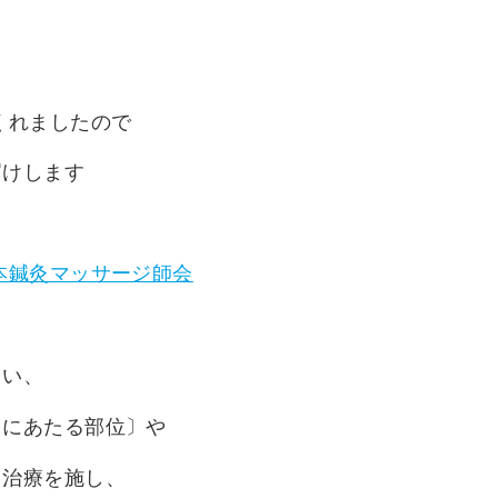
くれましたので
届けします
本鍼灸マッサージ師会
用い、
）にあたる部位〕や
し治療を施し、