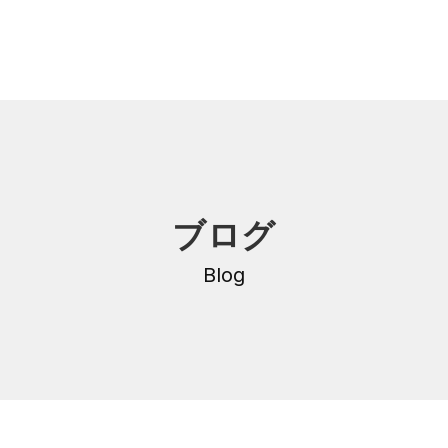
内
研修・講座
ブログ
DNA
介護支援専門員更新研修
・沿革
Blog
公共職業訓練
保育士養成科
介護福祉士養成科
内
寄付金のご案内
・学費