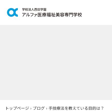
学科紹介
学校案
鍼灸学科
アルファの
柔道整復学科
教育理念
こども保育学科
施設紹介
介護福祉学科
アクセス
社会福祉士通信科
入学案
精神保健福祉士通信科
美容学科
募集学科
トップページ
›
ブログ
›
手技療法を教えている目的は？