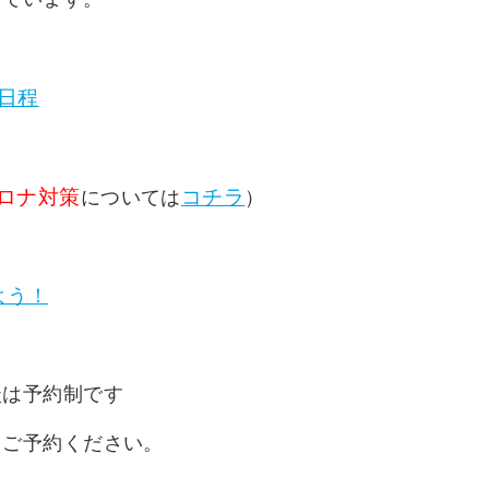
日程
ロナ対策
コチラ
については
）
よう！
談は予約制です
りご予約ください。