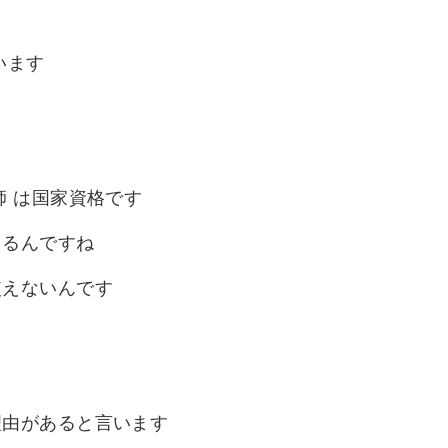
います
師 は国家資格です
てるんですね
使えないんです
理由があると言います