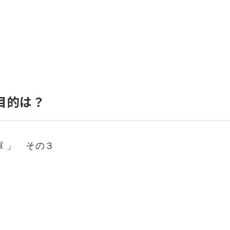
いて
よくあるご質問
ート
援
ート
システム
目的は？
庫 」 その３
て