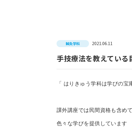
入試につ
イベントスケジュール
学費サポ
キャンパスライフ
就職支
2021.06.11
鍼灸学科
就職サポ
求人検索
手技療法を教えている
「 はりきゅう学科は学びの宝
課外講座では民間資格も含め
色々な学びを提供しています