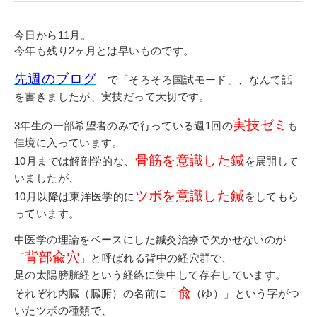
寄付金のご案内
今日から11月。
よくあるご質問
今年も残り2ヶ月とは早いものです。
先週のブログ
で「そろそろ国試モード」、なんて話
在校生の皆さまへ
を書きましたが、実技だって大切です。
卒業生の皆さまへ
実技ゼミ
3年生の一部希望者のみで行っている週1回の
も
佳境に入っています。
新着情報
骨筋を意識した鍼
10月までは解剖学的な、
を展開して
ブログ
いましたが、
ツボを意識した鍼
10月以降は東洋医学的に
をしてもら
コラム
っています。
お問い合わせ
中医学の理論をベースにした鍼灸治療で欠かせないのが
資料請求
背部兪穴
「
」と呼ばれる背中の経穴群で、
インターネット出願
足の太陽膀胱経という経絡に集中して存在しています。
兪
それぞれ内臓（臓腑）の名前に「
（ゆ）」という字がつ
教職員採用情報
いたツボの種類で、