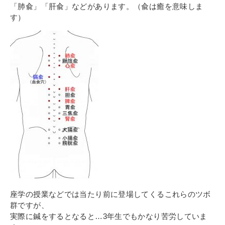
その他
「肺兪」「肝兪」などがあります。（兪は癒を意味しま
す）
個人情報の取り扱いについて
1号館総合受付：〒194-0022 東京都町田市森野1-7-8
TEL：042-729-1026 (平日8時30分〜17時30分)
座学の授業などでは当たり前に登場してくるこれらのツボ
群ですが、
実際に鍼をするとなると…3年生でもかなり苦労していま