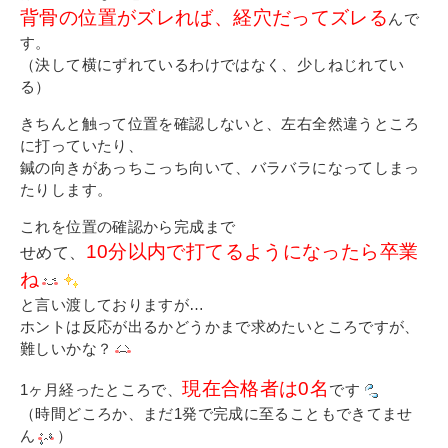
背骨の位置がズレれば、経穴だってズレる
んで
す。
（決して横にずれているわけではなく、少しねじれてい
る）
きちんと触って位置を確認しないと、左右全然違うところ
に打っていたり、
鍼の向きがあっちこっち向いて、バラバラになってしまっ
たりします。
これを位置の確認から完成まで
10分以内で打てるようになったら卒業
せめて、
ね
と言い渡しておりますが…
ホントは反応が出るかどうかまで求めたいところですが、
難しいかな？
現在合格者は0名
1ヶ月経ったところで、
です
（時間どころか、まだ1発で完成に至ることもできてませ
ん
）