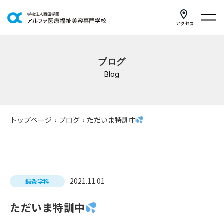
アクセス
学科紹介
ブログ
イベントスケジュール
Blog
キャンパスライフ
学校案内
トップページ
›
ブログ
›
ただいま特訓中
入学案内
就職支援
2021.11.01
鍼灸学科
研修・講座
ただいま特訓中
公共職業訓練