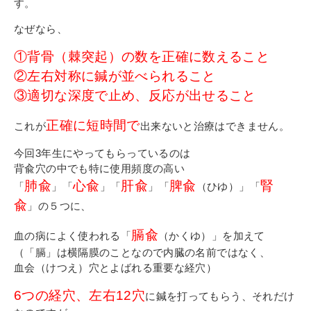
す。
なぜなら、
①背骨（棘突起）の数を正確に数えること
②左右対称に鍼が並べられること
③適切な深度で止め、反応が出せること
正確に短時間で
これが
出来ないと治療はできません。
今回3年生にやってもらっているのは
背兪穴の中でも特に使用頻度の高い
肺兪
心兪
肝兪
脾兪
腎
「
」「
」「
」「
（ひゆ）」「
兪
」の５つに、
膈兪
血の病によく使われる「
（かくゆ）」を加えて
（「膈」は横隔膜のことなので内臓の名前ではなく、
血会（けつえ）穴とよばれる重要な経穴）
6つの経穴、左右12穴
に鍼を打ってもらう、それだけ