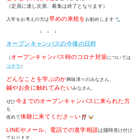
（定員に達し次第、募集は終了となります）
早めの来校を
入学をお考えの方は
お勧めします
↓ ↓ ↓
オープンキャンパスの今後の日程
オープンキャンパス時のコロナ対策
（
については
コチラ
）
どんなことを学ぶのか
興味津々のみなさん、
鍼やお灸に触れてみたい
みなさん、
今までのオープンキャンパスに来られた方
ぜひ
も
体験に来てくださ～い
改めて
L
INEやメール、電話での進学相談
は随時
受け付け
ております。