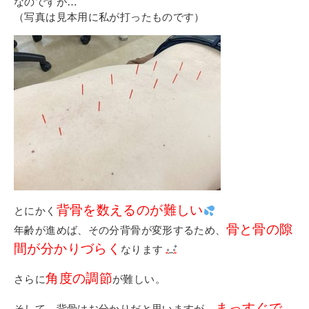
なのですが…
（写真は見本用に私が打ったものです）
背骨を数えるのが難しい
とにかく
骨と骨の隙
年齢が進めば、その分背骨が変形するため、
間が分かりづらく
なります
角度の調節
さらに
が難しい。
まっすぐで
そして…背骨はお分かりだと思いますが、