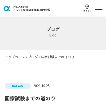
アクセス
学科紹介
ブログ
イベントスケジュール
Blog
キャンパスライフ
学校案内
トップページ
›
ブログ
›
国家試験までの道のり
入学案内
就職支援
2021.10.25
鍼灸学科
研修・講座
国家試験までの道のり
公共職業訓練