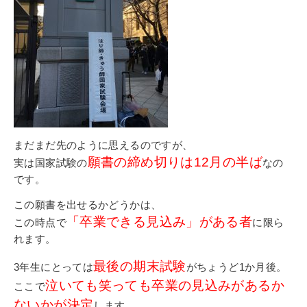
その他
個人情報の取り扱いについて
まだまだ先のように思えるのですが、
1号館総合受付：〒194-0022 東京都町田市森野1-7-8
TEL：042-729-1026 (平日8時30分〜17時30分)
願書の締め切りは12月の半ば
実は国家試験の
なの
です。
この願書を出せるかどうかは、
「卒業できる見込み」がある者
この時点で
に限ら
れます。
最後の期末試験
3年生にとっては
がちょうど1か月後。
泣いても笑っても卒業の見込みがあるか
ここで
ないかが決定
します。