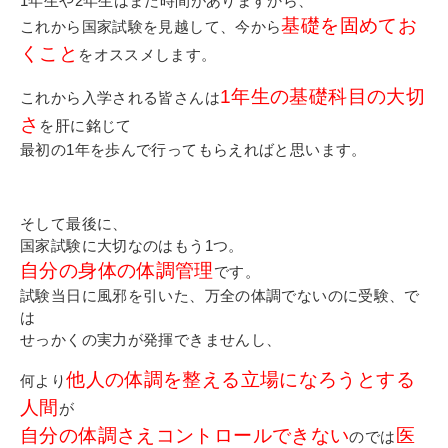
1年生や2年生はまだ時間がありますから、
基礎を固めてお
これから国家試験を見越して、今から
くこと
をオススメします。
1年生の基礎科目の大切
これから入学される皆さんは
さ
を肝に銘じて
最初の1年を歩んで行ってもらえればと思います。
そして最後に、
国家試験に大切なのはもう1つ。
自分の身体の体調管理
です。
試験当日に風邪を引いた、万全の体調でないのに受験、で
は
せっかくの実力が発揮できませんし、
他人の体調を整える立場になろうとする
何より
人間
が
自分の体調さえコントロールできない
医
のでは