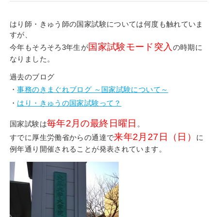
寄付金のご案内
はり師・きゅう師の国家試験については何度も触れていま
よくあるご質問
すが、
国家試験モード突入
今年もそろそろ3年生が
の時期に
在校生の皆さまへ
なりました。
過去のブログ
卒業生の皆さまへ
・
事務のきまぐれブログ ～国家試験について～
新着情報
・
はり・きゅうの国家試験って？
ブログ
毎年2月の最終日曜日
国家試験は
。
コラム
来年2月27日（日）
すでに厚生労働省からの通達で
に
例年通り開催されることが発表されています。
お問い合わせ
資料請求
インターネット出願
教職員採用情報