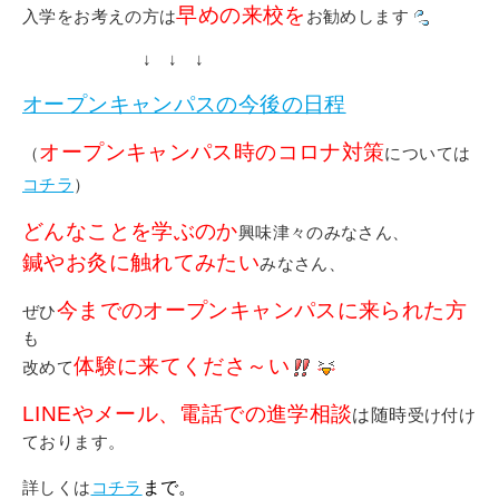
早めの来校を
入学をお考えの方は
お勧めします
↓ ↓ ↓
オープンキャンパスの今後の日程
オープンキャンパス時のコロナ対策
（
については
コチラ
）
どんなことを学ぶのか
興味津々のみなさん、
鍼やお灸に触れてみたい
みなさん、
今までのオープンキャンパスに来られた方
ぜひ
も
体験に来てくださ～い
改めて
L
INEやメール、電話での進学相談
は随時
受け付け
ております。
詳しくは
コチラ
まで。