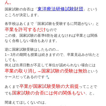
ん。
東洋療法研修試験財団
国家試験の合否は「
」という
ところが決定します。
各学校はあくまで「国家試験を受験するに問題がない」と
卒業を許可するだけ
なので
この後、国家試験の基準6割を超えなければ卒業とは関係
なく合格しない場合もあります。
逆に国家試験受験はしたものの…
1～3月の期間も授業は続きますので、卒業見込みが出たと
しても、
例えば出席日数が不足して単位が認められない場合には
卒業の取り消し→国家試験の受験は無効
という
ケースだってあるのです
卒業が国家試験受験の大前提
あくまで
ってことで
国家試験の合否には何の関係もない
でも
、と。
間違えてほしくないのは、