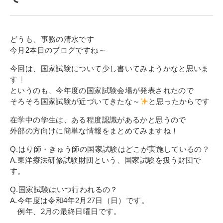
寄付金のご案内
よくあるご質問
どうも、事務の清水です
今月2本目のブログですね～
在校生の皆さまへ
今回は、国家試験について少し書いてみようかなと思いま
す
卒業生の皆さまへ
というのも、今年度の国家試験会場が発表されたので
そろそろ国家試験が近づいてきたな～
と思ったからです
新着情報
在学中の学生は、ある程度認識があるかと思うので
ブログ
外部の方向けに簡単な情報をまとめてみますね！
コラム
Q.はり師・きゅう師の国家試験はどこが実施しているの？
お問い合わせ
A.東洋療法研修試験財団という、国家試験を扱う財団で
す。
資料請求
Q.国家試験はいつ行われるの？
インターネット出願
A.今年度は令和4年2月27日（日）です。
教職員採用情報
例年、2月の最終日曜日です。