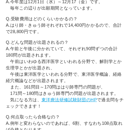
A.今年度は12月1日（水）～12月17（金）です。
毎年この辺りが出願期間となっています。
Q.受験費用はどのくらいかかるの？
A.はり師・きゅう師それぞれで14,400円かかるので、合計
で28,800円です。
Q.どんな問題が出題されるの？
A.午前と午後に分かれていて、それぞれ90問ずつの合計
180問が出題されます。
午前はいわゆる西洋医学といわれる分野で、解剖学とか
生理学とかが出題され、
午後は東洋医学といわれる分野で、東洋医学概論、経絡
経穴概論などが出題されます。
また、161問目～170問ははり師専門の問題が、
171問～180問はきゅう師専門の問題が出題されます。
気になる方は、
東洋療法研修試験財団のHP
で過去問をチ
ェックできます！
Q.何点取ったら合格なの？
A.例年と変わらないのであれば、6割、すなわち108点取れ
ば合格となります。