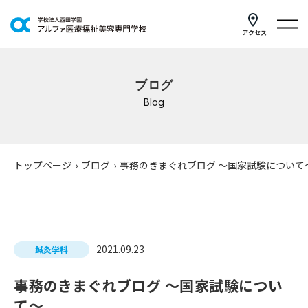
アクセス
学科紹介
ブログ
イベントスケジュール
Blog
キャンパスライフ
学校案内
トップページ
›
ブログ
›
事務のきまぐれブログ ～国家試験について
入学案内
就職支援
2021.09.23
鍼灸学科
研修・講座
事務のきまぐれブログ ～国家試験につい
公共職業訓練
て～