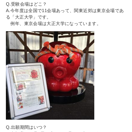
その他
Q.受験会場はどこ？
個人情報の取り扱いについて
A.今年度は全国で11会場あって、関東近郊は東京会場であ
る「大正大学」です。
例年、東京会場は大正大学になっています。
1号館総合受付：〒194-0022 東京都町田市森野1-7-8
TEL：042-729-1026 (平日8時30分〜17時30分)
Q.出願期間はいつ？