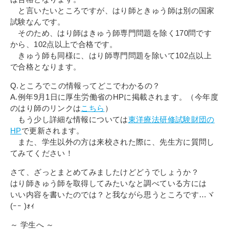
と言いたいところですが、はり師ときゅう師は別の国家
試験なんです。
そのため、はり師はきゅう師専門問題を除く170問です
から、102点以上で合格です。
きゅう師も同様に、はり師専門問題を除いて102点以上
で合格となります。
Q.ところでこの情報ってどこでわかるの？
A.例年9月1日に厚生労働省のHPに掲載されます。（今年度
のはり師のリンクは
こちら
）
もう少し詳細な情報については
東洋療法研修試験財団の
HP
で更新されます。
また、学生以外の方は来校された際に、先生方に質問し
てみてください！
さて、ざっとまとめてみましたけどどうでしょうか？
はり師きゅう師を取得してみたいなと調べている方には
いい内容を書いたのでは？と我ながら思うところです…ヾ
(ｰｰ )ｫｨ
～ 学生へ ～