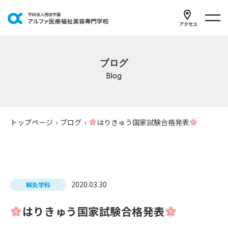
アクセス
学科紹介
ブログ
イベントスケジュール
Blog
キャンパスライフ
学校案内
トップページ
›
ブログ
›
はりきゅう国家試験合格発表
入学案内
就職支援
2020.03.30
鍼灸学科
研修・講座
はりきゅう国家試験合格発表
公共職業訓練