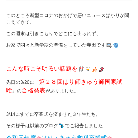
寄付金のご案内
このところ新型コロナのおかげで悪いニュースばかりが聞
よくあるご質問
こえてきて、
この週末は引きこもりでどこにも出られず、
在校生の皆さまへ
お家で悶々と新学期の準備をしていた寺田です
卒業生の皆さまへ
新着情報
こんな時こそ明るい話題を
ブログ
第２８回はり師きゅう師国家試
先日の3/26に「
コラム
験
合格発表
」の
がありました。
お問い合わせ
資料請求
3/14にすでに卒業式を済ませた３年生たち。
インターネット出願
その様子は以前のブログ
でご報告しました
教職員採用情報
令和元年度
はり・きゅう学科卒業式