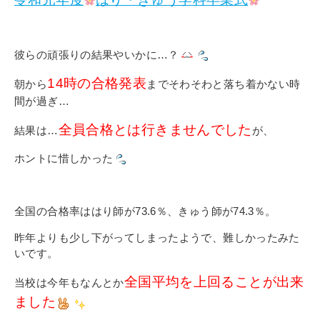
その他
個人情報の取り扱いについて
彼らの頑張りの結果やいかに…？
14時の合格発表
朝から
までそわそわと落ち着かない時
間が過ぎ…
全員合格とは行きませんでした
結果は…
が、
1号館総合受付：〒194-0022 東京都町田市森野1-7-8
ホントに惜しかった
TEL：042-729-1026 (平日8時30分〜17時30分)
全国の合格率ははり師が73.6％、きゅう師が74.3％。
昨年よりも少し下がってしまったようで、難しかったみた
いです。
全国平均を上回ることが出来
当校は今年もなんとか
ました