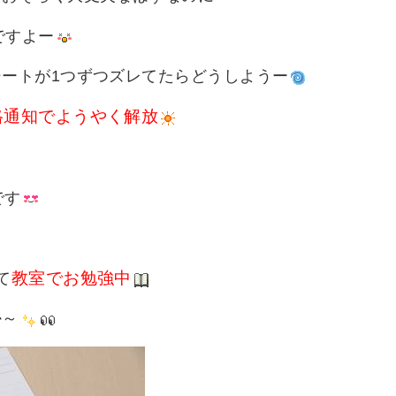
ですよー
ートが1つずつズレてたらどうしようー
格通知でようやく解放
です
教室でお勉強中
て
か～