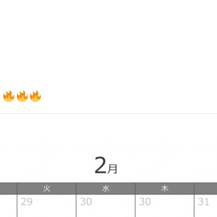
いて
よくあるご質問
ート
援
ート
システム
月