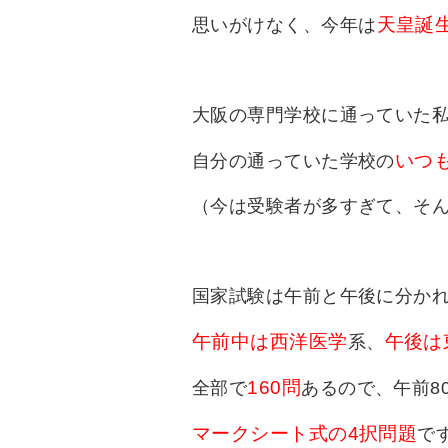
天皇誕
思いがけなく、今年は
大阪の専門学校に通っていた
いつ
自分の通っていた学校の
（今は受験者が多すぎて、そ
国家試験は午前と午後に分か
午前中は西洋医学
午後は
系、
160問
全部で
あるので、午前8
マークシート式の4択問題
で