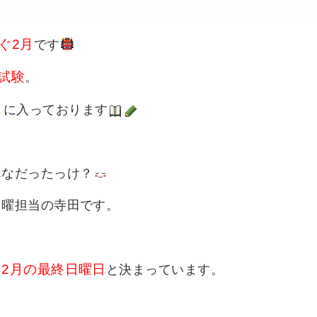
ぐ2月
です
試験
。
に入っております
んなだったっけ？
月曜担当の寺田です。
2月の最終日曜日
、
と決まっています。