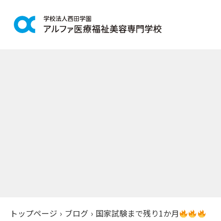
学科紹介
学校案
鍼灸学科
アルファの
柔道整復学科
教育理念
こども保育学科
施設紹介
介護福祉学科
アクセス
社会福祉士通信科
入学案
精神保健福祉士通信科
美容学科
募集学科
トップページ
›
ブログ
›
国家試験まで残り1か月