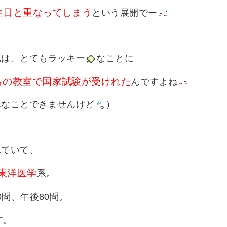
生日と重なってしまう
という展開でー
私は、とてもラッキー
なことに
もの教室で国家試験が受けれた
んですよね
んなことできませんけど
）
れていて、
東洋医学
系。
0問、午後80問。
す。