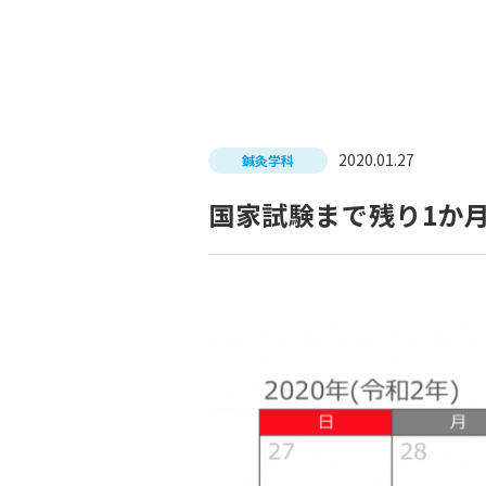
入試につ
イベントスケジュール
学費サポ
キャンパスライフ
就職支
2020.01.27
鍼灸学科
就職サポ
求人検索
国家試験まで残り1か