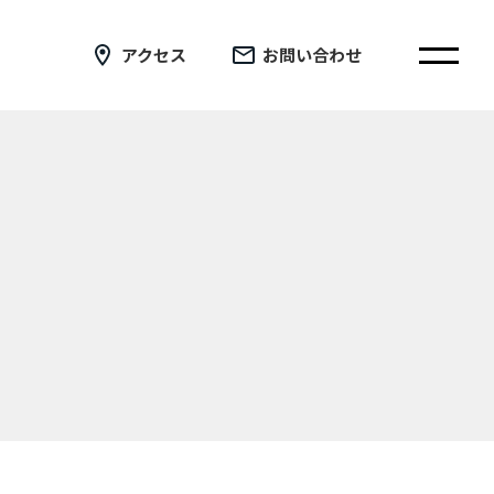
アクセス
お問い合わせ
在校生の皆さまへ
卒業生の皆さまへ
証明書の交付手続き申請について
新着情報
ブログ
コラム
お問い合わせ