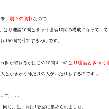
別々の資格
本来、
なので
問、はり理論10問ときゅう理論10問の構成になっていて
れ150問で計算するわけです。
はり理論ときゅう
う師が取れるかはこの10問ずつの
の人とかきゅう師だけの人がいたりもするのです
ていて…
、同じ月生まれは1教室に集められました。