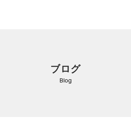
内
研修・講座
ブログ
DNA
介護支援専門員更新研修
・沿革
Blog
公共職業訓練
保育士養成科
介護福祉士養成科
内
寄付金のご案内
・学費