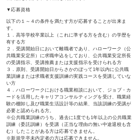
その他
▼応募資格
個人情報の取り扱いについて
以下の１～４の条件を満たす方が応募することが出来ま
す。
１．高等学校卒業以上（これに準ずる方を含む）の学歴を
有する方
２．受講開始日において離職者であり、ハローワーク（公
共職業安定所）に求職申込をしており、公共職業安定所長
の受講指示、受講推薦または支援指示を受けられる方
1号館総合受付：〒194-0022 東京都町田市森野1-7-8
３．原則、受講開始日からさかのぼって1年以内に公共職
TEL：042-729-1026 (平日8時30分〜17時30分)
業訓練または求職者支援訓練の実践コースを受講していな
い方
４．ハローワークにおける職業相談において、ジョブ・カ
ードを活用したキャリアコンサルティングを受け、職業経
験の棚卸し及び職業生活設計等の結果、当該訓練の受講が
必要と認められる方。
※公共職業訓練のうち、過去に1度でも1年以上の公共職業
訓練（委託訓練）を受講（正当な理由の無い中途退校も含
む）したことがある方は応募できません。
※新規学卒未内定者の方は応募できません。