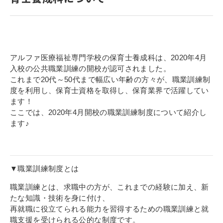
寄付金のご案内
よくあるご質問
在校生の皆さまへ
アルファ医療福祉専門学校の保育士養成科は、2020年4月
入校の公共職業訓練の開校が認可されました。
これまで20代～50代まで幅広い年齢の方々が、職業訓練制
卒業生の皆さまへ
度を利用し、保育士資格を取得し、保育業界で活躍してい
ます！
新着情報
ここでは、2020年4月開校の職業訓練制度について紹介し
ブログ
ます♪
コラム
お問い合わせ
▼職業訓練制度とは
資料請求
職業訓練とは、求職中の方が、これまでの経験に加え、新
インターネット出願
たな知識・技術を身に付け、
教職員採用情報
再就職に役立てられる能力を習得するための職業訓練と就
職支援を受けられる公的な制度です。