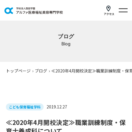
アクセス
学科紹介
ブログ
イベントスケジュール
Blog
キャンパスライフ
学校案内
トップページ
›
ブログ
›
≪2020年4月開校決定≫職業訓練制度・保
入学案内
就職支援
2019.12.27
こども保育福祉学科
研修・講座
≪2020年4月開校決定≫職業訓練制度・保
公共職業訓練
育士養成科について