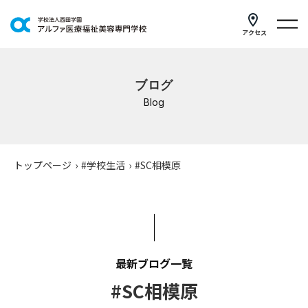
アクセス
学科紹介
ブログ
イベントスケジュール
Blog
キャンパスライフ
学校案内
トップページ
›
#学校生活
›
#SC相模原
入学案内
就職支援
研修・講座
最新ブログ一覧
#SC相模原
公共職業訓練