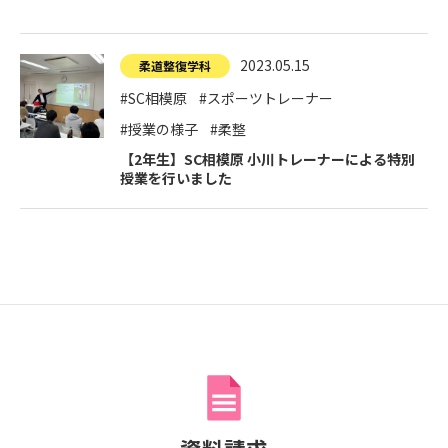
寄付金のご案内
2023.05.15
よくあるご質問
柔道整復学科
#SC相模原
#スポーツトレーナー
在校生の皆さまへ
#授業の様子
#柔整
【2年生】SC相模原 小川トレーナーによる特別
卒業生の皆さまへ
授業を行いました
新着情報
ブログ
コラム
お問い合わせ
資料請求
インターネット出願
教職員採用情報