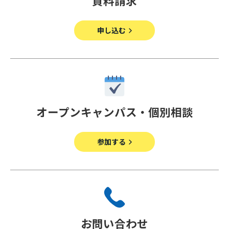
資料請求
その他
個人情報の取り扱いについて
申し込む
オープンキャンパス・個別相談
1号館総合受付：〒194-0022 東京都町田市森野1-7-8
TEL：042-729-1026 (平日8時30分〜17時30分)
参加する
お問い合わせ