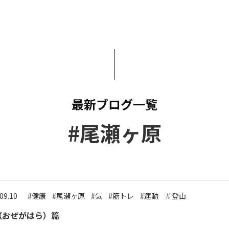
いて
よくあるご質問
ート
援
ート
システム
最新ブログ一覧
#尾瀬ヶ原
09.10
#健康
#尾瀬ヶ原
#気
#筋トレ
#運動
＃登山
（おぜがはら）篇