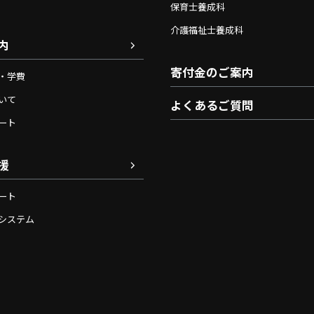
保育士養成科
介護福祉士養成科
内
寄付金のご案内
・学費
いて
よくあるご質問
ート
援
ート
システム