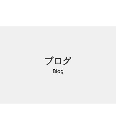
内
研修・講座
ブログ
DNA
介護支援専門員更新研修
・沿革
Blog
公共職業訓練
保育士養成科
介護福祉士養成科
内
寄付金のご案内
・学費