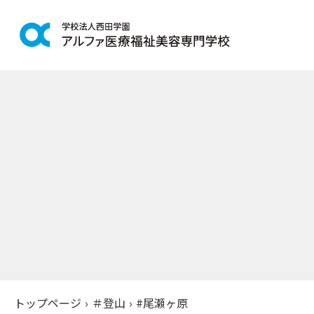
学科紹介
学校案
鍼灸学科
アルファの
柔道整復学科
教育理念
こども保育学科
施設紹介
介護福祉学科
アクセス
社会福祉士通信科
入学案
精神保健福祉士通信科
美容学科
募集学科
トップページ
›
＃登山
›
#尾瀬ヶ原