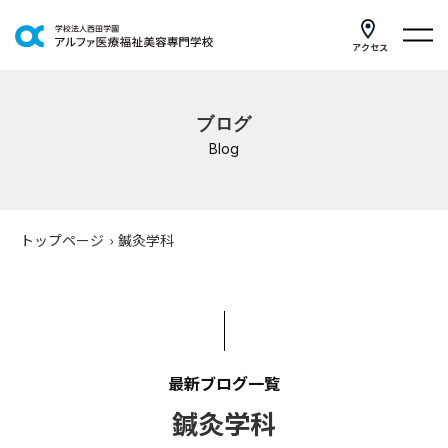
アクセス
学科紹介
ブログ
イベントスケジュール
Blog
キャンパスライフ
学校案内
トップページ
›
鍼灸学科
入学案内
就職支援
研修・講座
最新ブログ一覧
鍼灸学科
公共職業訓練