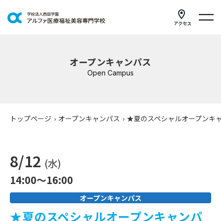
アクセス
学科紹介
オープンキャンパス
イベントスケジュール
Open Campus
キャンパスライフ
学校案内
トップページ
›
オープンキャンパス
›
★夏のスペシャルオープンキ
入学案内
8/12
就職支援
(
水
)
14:00～16:00
研修・講座
オープンキャンパス
公共職業訓練
★夏のスペシャルオープンキャンパ