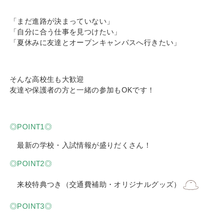
その他
個人情報の取り扱いについて
「まだ進路が決まっていない」
「自分に合う仕事を見つけたい」
「夏休みに友達とオープンキャンパスへ行きたい」
そんな高校生も大歓迎
友達や保護者の方と一緒の参加もOKです！
1号館総合受付：〒194-0022 東京都町田市森野1-7-8
TEL：042-729-1026 (平日8時30分〜17時30分)
◎POINT1◎
最新の学校・入試情報が盛りだくさん！
◎POINT2◎
来校特典つき（交通費補助・オリジナルグッズ）
◎POINT3◎