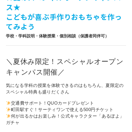
ス★
寄付金のご案内
こどもが喜ぶ手作りおもちゃを作っ
よくあるご質問
てみよう
在校生の皆さまへ
学校・学科説明・体験授業・個別相談（保護者同伴可）
卒業生の皆さまへ
＼夏休み限定！スペシャルオープン
新着情報
キャンパス開催
／
ブログ
コラム
気になる学科の授業を体験できるのはもちろん、夏限定の
スペシャル特典も盛りだくさん
お問い合わせ
資料請求
交通費サポート！QUOカードプレゼント
町田駅すぐ！サーティワンで使える500円チケット
インターネット出願
何が出るかはお楽しみ！公式キャラクター「あるぽよ」
教職員採用情報
ガチャ