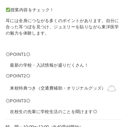
その他
授業内容をチェック！
個人情報の取り扱いについて
耳には全身につながる多くのポイントがあります。自分に
合った耳つぼを見つけ、ジュエリーを貼りながら東洋医学
の魅力を体験します。
◎POINT1◎
1号館総合受付：〒194-0022 東京都町田市森野1-7-8
最新の学校・入試情報が盛りだくさん！
TEL：042-729-1026 (平日8時30分〜17時30分)
◎POINT2◎
来校特典つき（交通費補助・オリジナルグッズ）
◎POINT3◎
在校生の先輩に学校生活のことを聞けます◎
時 間：10:00〜12:00（9:40受付開始）