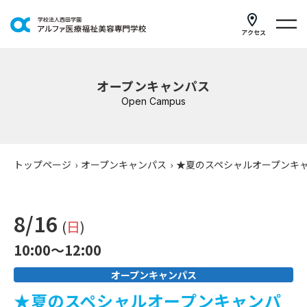
アクセス
学科紹介
オープンキャンパス
イベントスケジュール
Open Campus
キャンパスライフ
学校案内
トップページ
›
オープンキャンパス
›
★夏のスペシャルオープンキ
入学案内
8/16
就職支援
(
日
)
10:00～12:00
研修・講座
オープンキャンパス
公共職業訓練
★夏のスペシャルオープンキャンパ