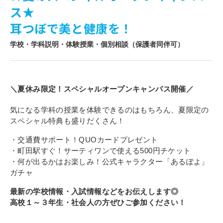
ス★
寄付金のご案内
耳つぼで美と健康を！
よくあるご質問
学校・学科説明・体験授業・個別相談（保護者同伴可）
在校生の皆さまへ
卒業生の皆さまへ
＼夏休み限定！スペシャルオープンキャンパス開催／
新着情報
気になる学科の授業を体験できるのはもちろん、夏限定の
スペシャル特典も盛りだくさん！
ブログ
コラム
・交通費サポート！QUOカードプレゼント
・町田駅すぐ！サーティワンで使える500円チケット
お問い合わせ
・何が出るかはお楽しみ！公式キャラクター「あるぽよ」
ガチャ
資料請求
インターネット出願
最新の学校情報・入試情報などをお伝えします◎
高校１～３年生・社会人の方ぜひご参加ください！
教職員採用情報