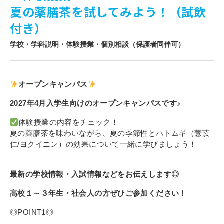
夏の薬膳茶を試してみよう！（試飲
寄付金のご案内
付き）
よくあるご質問
学校・学科説明・体験授業・個別相談（保護者同伴可）
在校生の皆さまへ
卒業生の皆さまへ
オープンキャンパス
2027年4月入学生向けのオープンキャンパスです♪
新着情報
体験授業の内容をチェック！
ブログ
夏の薬膳茶を味わいながら、夏の季節性とハトムギ（薏苡
コラム
仁/ヨクイニン）の効果について一緒に学びましょう！
お問い合わせ
資料請求
最新の学校情報・入試情報などをお伝えします◎
インターネット出願
高校１～３年生・社会人の方ぜひご参加ください！
教職員採用情報
◎POINT1◎