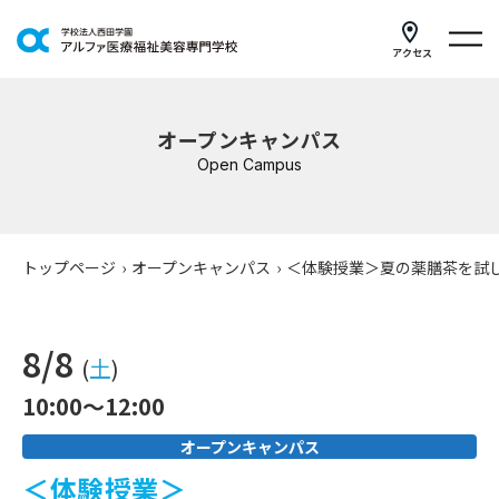
アクセス
学科紹介
オープンキャンパス
イベントスケジュール
Open Campus
キャンパスライフ
学校案内
トップページ
›
オープンキャンパス
›
＜体験授業＞夏の薬膳茶を試
入学案内
8/8
就職支援
(
土
)
10:00～12:00
研修・講座
オープンキャンパス
公共職業訓練
＜体験授業＞