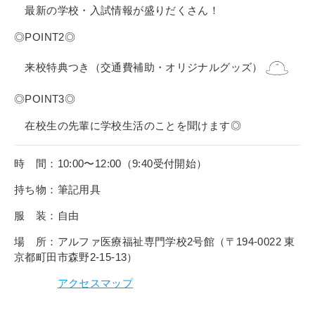
その他
最新の学校・入試情報が盛りだくさん！
個人情報の取り扱いについて
◎POINT2◎
来校特典つき（交通費補助・オリジナルグッズ）
◎POINT3◎
在校生の先輩に学校生活のことを聞けます◎
1号館総合受付：〒194-0022 東京都町田市森野1-7-8
TEL：042-729-1026 (平日8時30分〜17時30分)
時 間：10:00〜12:00（9:40受付開始）
持ち物：筆記用具
服 装：自由
場 所：アルファ医療福祉専門学校2号館（〒194-0022 東
京都町田市森野2-15-13）
アクセスマップ