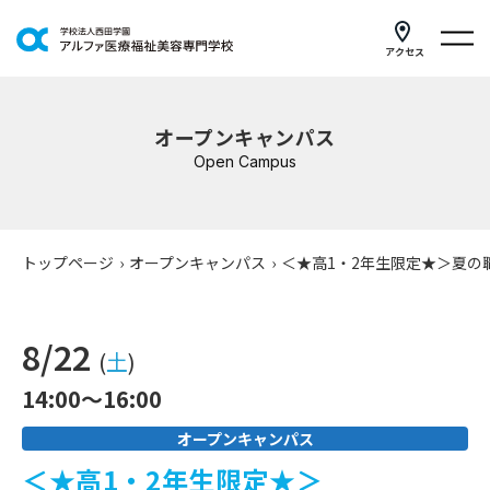
アクセス
学科紹介
オープンキャンパス
イベントスケジュール
Open Campus
キャンパスライフ
学校案内
トップページ
›
オープンキャンパス
›
＜★高1・2年生限定★＞夏の
入学案内
8/22
就職支援
(
土
)
14:00～16:00
研修・講座
オープンキャンパス
公共職業訓練
＜★高1・2年生限定★＞