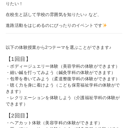
その他
りたい！
個人情報の取り扱いについて
在校生と話して学校の雰囲気を知りたい♪ など、
進路活動をはじめるのにぴったりのイベントです
以下の体験授業から2つテーマを選ぶことができます♪
【1回目】
1号館総合受付：〒194-0022 東京都町田市森野1-7-8
TEL：042-729-1026 (平日8時30分〜17時30分)
・ボディージュエリー体験（美容学科の体験ができます）
・細い鍼を打ってみよう（鍼灸学科の体験ができます）
・包帯を巻いてみよう（柔道整復学科の体験ができます）
・聴く力を身に着けよう（こども保育福祉学科の体験がで
きます）
・レクリエーションを体験しよう（介護福祉学科の体験が
できます）
【2回目】
・ヘアカット体験（美容学科の体験ができます）