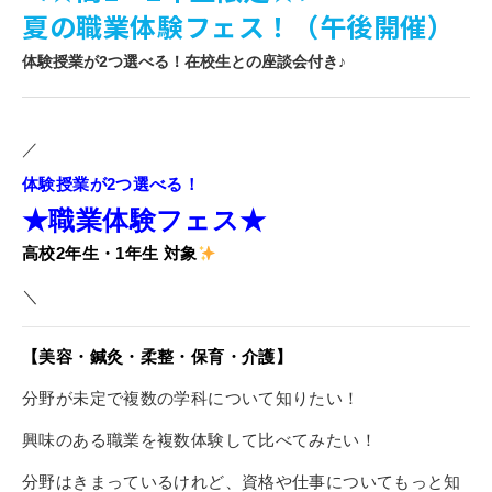
夏の職業体験フェス！（午後開催）
寄付金のご案内
体験授業が2つ選べる！在校生との座談会付き♪
よくあるご質問
在校生の皆さまへ
／
卒業生の皆さまへ
体験授業が2つ選べる！
★
職業体験フェス★
新着情報
高校2年生・1年生
対象
ブログ
＼
コラム
お問い合わせ
【美容・鍼灸・柔整・保育・介護】
資料請求
分野が未定で複数の学科について知りたい！
インターネット出願
興味のある職業を複数体験して比べてみたい！
教職員採用情報
分野はきまっているけれど、資格や仕事についてもっと知