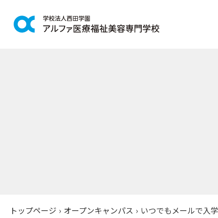
学科紹介
学校案
鍼灸学科
アルファの
柔道整復学科
教育理念
こども保育学科
施設紹介
介護福祉学科
アクセス
社会福祉士通信科
入学案
精神保健福祉士通信科
美容学科
募集学科
トップページ
›
オープンキャンパス
›
いつでもメールで入