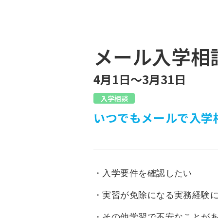
入試につ
イベントスケジュール
学費サポ
キャンパスライフ
就職支
メール入学相
就職サポ
4月1日～3月31日
求人検索
入学相談
いつでもメールで入学
・入学要件を確認したい
・実習が免除になる実務経験
・その他学習で不安なことが