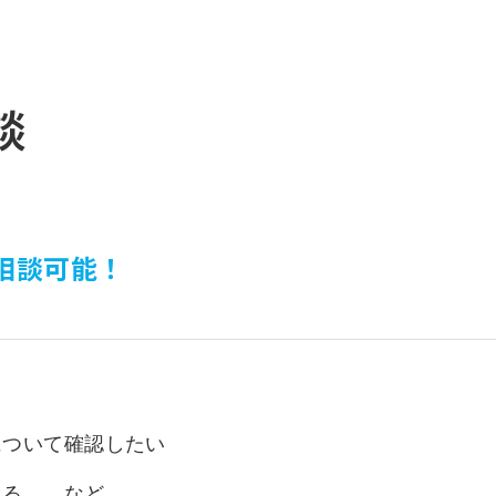
いて
よくあるご質問
ート
援
談
ート
システム
相談可能！
について確認したい
ある… など