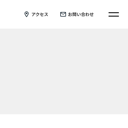
アクセス
お問い合わせ
在校生の皆さまへ
卒業生の皆さまへ
証明書の交付手続き申請について
新着情報
ブログ
コラム
お問い合わせ