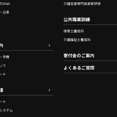
のDNA
介護支援専門員更新研修
・沿革
公共職業訓練
保育士養成科
介護福祉士養成科
内
寄付金のご案内
・学費
いて
よくあるご質問
ート
援
ート
システム