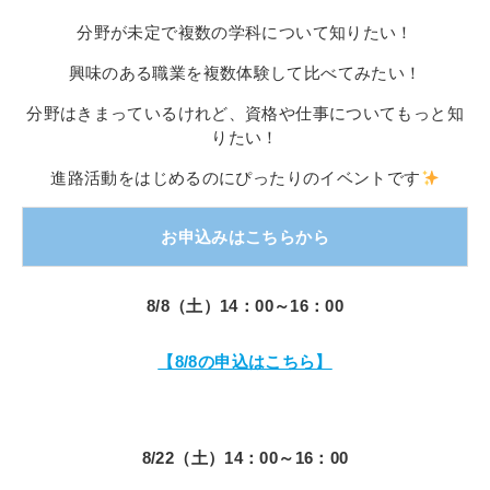
その他
分野が未定で複数の学科について知りたい！
個人情報の取り扱いについて
興味のある職業を複数体験して比べてみたい！
分野はきまっているけれど、資格や仕事についてもっと知
りたい！
進路活動をはじめるのにぴったりのイベントです
1号館総合受付：〒194-0022 東京都町田市森野1-7-8
お申込みはこちらから
TEL：042-729-1026 (平日8時30分〜17時30分)
8/8（土）14：00～16：00
【8/8の申込はこちら】
8/22（土）14：00～16：00