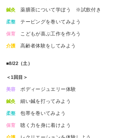
鍼灸
薬膳茶について学ぼう ※試飲付き
柔整
テーピングを巻いてみよう
保育
こどもが喜ぶ工作を作ろう
介護
高齢者体験をしてみよう
■8/22（土）
＜1回目＞
美容
ボディージュエリー体験
鍼灸
細い鍼を打ってみよう
柔整
包帯を巻いてみよう
保育
聴く力を身に着けよう
介護
レクリエーションを体験しよう