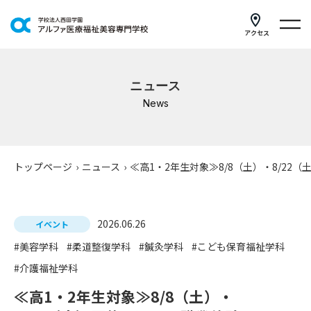
アクセス
学科紹介
ニュース
イベントスケジュール
News
キャンパスライフ
学校案内
トップページ
›
ニュース
›
≪高1・2年生対象≫8/8（土）・8/2
入学案内
2026.06.26
就職支援
イベント
#美容学科
#柔道整復学科
#鍼灸学科
#こども保育福祉学科
研修・講座
#介護福祉学科
公共職業訓練
≪高1・2年生対象≫8/8（土）・