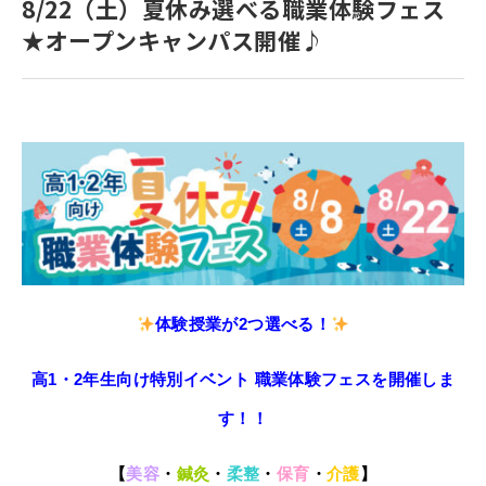
8/22（土）夏休み選べる職業体験フェス
寄付金のご案内
★オープンキャンパス開催♪
よくあるご質問
在校生の皆さまへ
卒業生の皆さまへ
新着情報
ブログ
コラム
体験授業が2つ選べる！
お問い合わせ
資料請求
高1・2年生向け特別イベント
職業体験フェスを開催しま
インターネット出願
す！！
教職員採用情報
【
美容
・
鍼灸
・
柔整
・
保育
・
介護
】