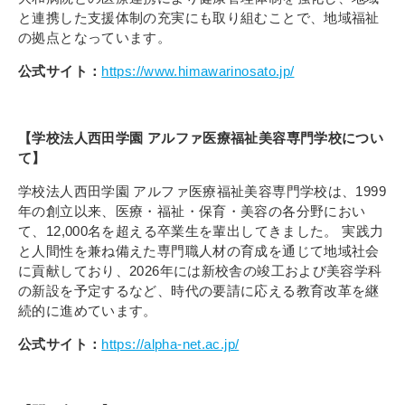
と連携した支援体制の充実にも取り組むことで、地域福祉
の拠点となっています。
公式サイト：
https://www.himawarinosato.jp/
【学校法人西田学園 アルファ医療福祉美容専門学校につい
て】
学校法人西田学園 アルファ医療福祉美容専門学校は、
1999
年の創立以来、医療・福祉・保育・美容の各分野におい
て、
12,000
名を超える卒業生を輩出してきました。 実践力
と人間性を兼ね備えた専門職人材の育成を通じて地域社会
に貢献しており、
2026
年には新校舎の竣工および美容学科
の新設を予定するなど、時代の要請に応える教育改革を継
続的に進めています。
公式サイト：
https://alpha-net.ac.jp/