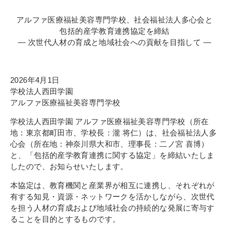
寄付金のご案内
アルファ医療福祉美容専門学校、社会福祉法人多心会と
包括的産学教育連携協定を締結
よくあるご質問
― 次世代人材の育成と地域社会への貢献を目指して ―
在校生の皆さまへ
2026
年
4
月
1
日
卒業生の皆さまへ
学校法人西田学園
アルファ医療福祉美容専門学校
新着情報
学校法人西田学園 アルファ医療福祉美容専門学校（所在
ブログ
地：東京都町田市、学校長：瀧 将仁）は、社会福祉法人多
コラム
心会（所在地：神奈川県大和市、理事長：二ノ宮 喜博）
と、「包括的産学教育連携に関する協定」を締結いたしま
お問い合わせ
したので、お知らせいたします。
資料請求
本協定は、教育機関と産業界が相互に連携し、それぞれが
インターネット出願
有する知見・資源・ネットワークを活かしながら、次世代
を担う人材の育成および地域社会の持続的な発展に寄与す
教職員採用情報
ることを目的とするものです。