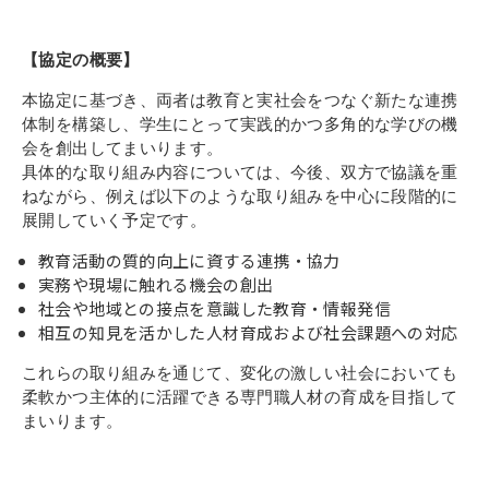
その他
個人情報の取り扱いについて
【協定の概要】
本協定に基づき、両者は教育と実社会をつなぐ新たな連携
体制を構築し、学生にとって実践的かつ多角的な学びの機
会を創出してまいります。
具体的な取り組み内容については、今後、双方で協議を重
ねながら、例えば以下のような取り組みを中心に段階的に
展開していく予定です。
1号館総合受付：〒194-0022 東京都町田市森野1-7-8
TEL：042-729-1026 (平日8時30分〜17時30分)
教育活動の質的向上に資する連携・協力
実務や現場に触れる機会の創出
社会や地域との接点を意識した教育・情報発信
相互の知見を活かした人材育成および社会課題への対応
これらの取り組みを通じて、変化の激しい社会においても
柔軟かつ主体的に活躍できる専門職人材の育成を目指して
まいります。