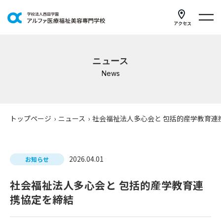
アクセス
学科紹介
ニュース
イベントスケジュール
News
キャンパスライフ
学校案内
トップページ
›
ニュース
›
社会福祉法人多心会と 包括的産学教育連
入学案内
2026.04.01
就職支援
お知らせ
社会福祉法人多心会と 包括的産学教育連
研修・講座
携協定を締結
公共職業訓練