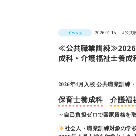
入試につ
イベントスケジュール
学費サポ
キャンパスライフ
就職支
2026.01.15
#公共
イベント
就職サポ
≪公共職業訓練≫202
求人検索
成科・介護福祉士養成
2026年4月入校 公共職業訓練
・
保育士養成科
介護福
～自己負担ゼロで国家資格を
社会人・職業訓練対象の学