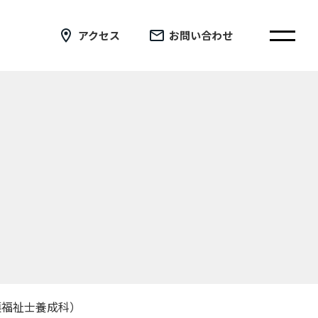
アクセス
お問い合わせ
在校生の皆さまへ
卒業生の皆さまへ
証明書の交付手続き申請について
新着情報
ブログ
コラム
お問い合わせ
護福祉士養成科）