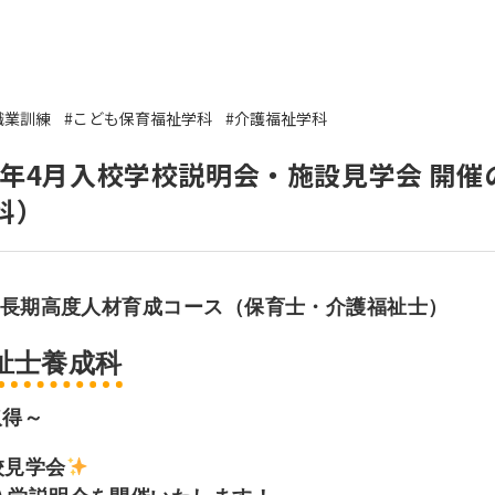
いて
よくあるご質問
ート
援
職業訓練
#こども保育福祉学科
#介護福祉学科
ート
6年4月入校学校説明会・施設見学会 開
システム
科）
長期高度人材育成コース
（保育士・介護福祉士）
祉士養成科
取得～
校見学会