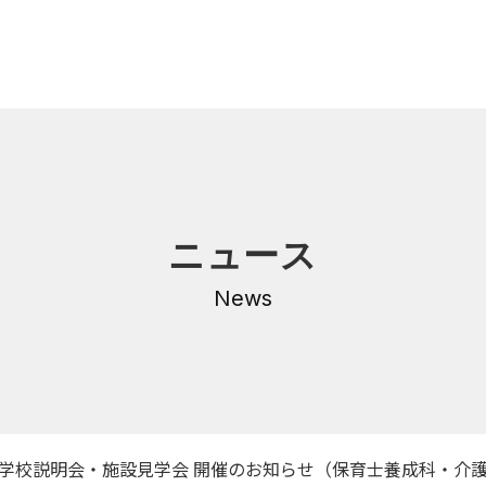
内
研修・講座
ニュース
DNA
介護支援専門員更新研修
・沿革
News
公共職業訓練
保育士養成科
介護福祉士養成科
内
寄付金のご案内
・学費
入校学校説明会・施設見学会 開催のお知らせ（保育士養成科・介