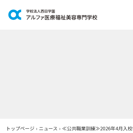
学科紹介
学校案
鍼灸学科
アルファの
柔道整復学科
教育理念
こども保育学科
施設紹介
介護福祉学科
アクセス
社会福祉士通信科
入学案
精神保健福祉士通信科
美容学科
募集学科
トップページ
›
ニュース
›
≪公共職業訓練≫2026年4月