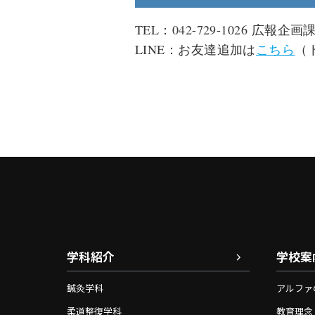
TEL：042-729-1026 広報企画
LINE：お友達追加は
こちら
（
学科紹介
学校案
鍼灸学科
アルファ
柔道整復学科
教育理念