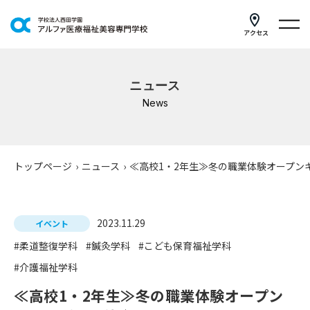
アクセス
学科紹介
ニュース
イベントスケジュール
News
キャンパスライフ
学校案内
トップページ
›
ニュース
›
≪高校1・2年生≫冬の職業体験オープン
入学案内
2023.11.29
就職支援
イベント
#柔道整復学科
#鍼灸学科
#こども保育福祉学科
研修・講座
#介護福祉学科
公共職業訓練
≪高校1・2年生≫冬の職業体験オープン