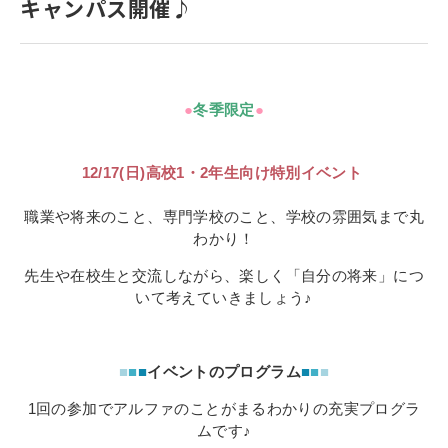
キャンパス開催♪
寄付金のご案内
よくあるご質問
●
冬季限定
●
在校生の皆さまへ
卒業生の皆さまへ
12/17(日)高校1・2年生向け特別イベント
新着情報
職業や将来のこと、専門学校のこと、学校の雰囲気まで丸
わかり！
ブログ
先生や在校生と交流しながら、楽しく「自分の将来」につ
コラム
いて考えていきましょう♪
お問い合わせ
資料請求
■
■
■
イベントのプログラム
■
■
■
インターネット出願
1回の参加でアルファのことがまるわかりの充実プログラ
教職員採用情報
ムです♪