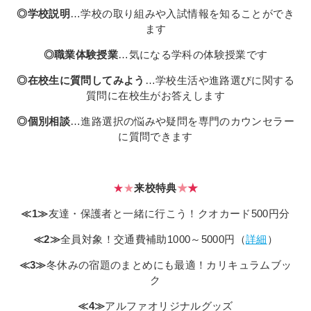
その他
◎学校説明
…学校の取り組みや入試情報を知ることができ
個人情報の取り扱いについて
ます
◎職業体験授業
…気になる学科の体験授業です
◎在校生に質問してみよう
…学校生活や進路選びに関する
質問に在校生がお答えします
◎個別相談
…進路選択の悩みや疑問を専門のカウンセラー
に質問できます
1号館総合受付：〒194-0022 東京都町田市森野1-7-8
TEL：042-729-1026 (平日8時30分〜17時30分)
★
★
来校特典
★
★
≪1≫
友達・保護者と一緒に行こう！クオカード500円分
≪2≫
全員対象！交通費補助1000～5000円（
詳細
）
≪3≫
冬休みの宿題のまとめにも最適！カリキュラムブッ
ク
≪4≫
アルファオリジナルグッズ